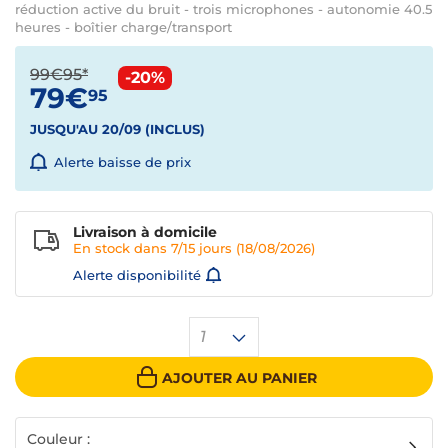
réduction active du bruit - trois microphones - autonomie 40.5
heures - boîtier charge/transport
99€95*
-20%
79€
95
JUSQU'AU 20/09 (INCLUS)
Alerte baisse de prix
Livraison à domicile
En stock dans
7/15 jours
(18/08/2026)
Alerte disponibilité
1
AJOUTER AU PANIER
Couleur :