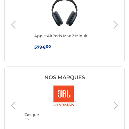
Apple AirPods Max 2 Minuit
App
Boî
(U
00
579€
24
NOS MARQUES
Casque
JVC
Casque
JBL