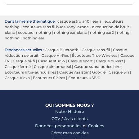
Dans la même thématique :
casque astro a40
|
ear a
|
ecouteurs
nothing
|
ecouteurs sans fil buds sony inzone - a reduction de bruit -
blanc
|
ecouteur nothing
|
nothing ear blanc
|
nothing ear2
|
noting
|
nothing
|
nothing ear
Tendances actuelles :
Casque Bluetooth
|
Casque sans-fil
|
Casque
réduction de bruit
|
Casque Hi-Res
|
Écouteurs True Wireless
|
Casque
TV
|
Casque hi-fi
|
Casque studio
|
Casque sport
|
Casque ouvert
|
Casque fermé
|
Casque circumaural
|
Casque supra-auriculaire
|
Écouteurs intra-auriculaires
|
Casque Assistant Google
|
Casque Siri
|
Casque Alexa
|
Ecouteurs filaires
|
Ecouteurs USB C
QUI SOMMES NOUS ?
Notre Histoire
CGV
/
Avis clients
Données personnelles
et
Cookies
Gérer mes cookies