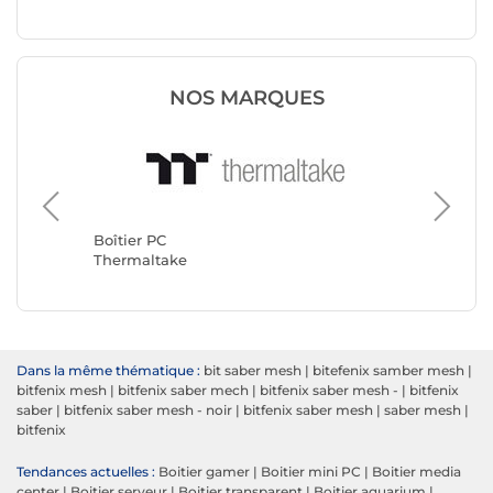
NOS MARQUES
Boîtier 
Corsair
Boîtier PC
Thermaltake
Dans la même thématique :
bit saber mesh
|
bitefenix samber mesh
|
bitfenix mesh
|
bitfenix saber mech
|
bitfenix saber mesh -
|
bitfenix
saber
|
bitfenix saber mesh - noir
|
bitfenix saber mesh
|
saber mesh
|
bitfenix
Tendances actuelles :
Boitier gamer
|
Boitier mini PC
|
Boitier media
center
|
Boitier serveur
|
Boitier transparent
|
Boitier aquarium
|