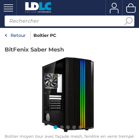
Retour
Boîtier PC
BitFenix Saber Mesh
Boîtier moyen tour avec façade mesh, fenêtre en verre trempé