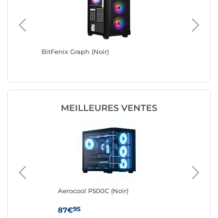
BitFenix Graph (Noir)
BitFenix
MEILLEURES VENTES
Aerocool P500C (Noir)
Aer
95
87€
87