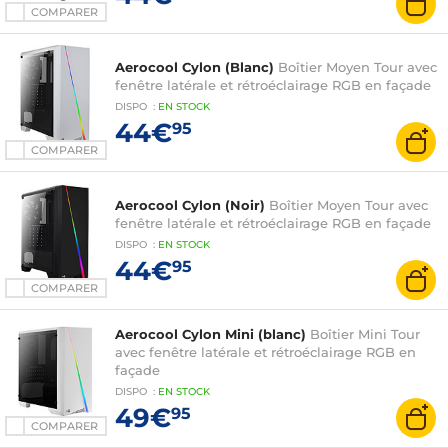
COMPARER
Aerocool Cylon (Blanc)
Boîtier Moyen Tour avec
fenêtre latérale et rétroéclairage RGB en façade
DISPO
:
EN
STOCK
44€
95
COMPARER
Aerocool Cylon (Noir)
Boîtier Moyen Tour avec
fenêtre latérale et rétroéclairage RGB en façade
DISPO
:
EN
STOCK
44€
95
COMPARER
Aerocool Cylon Mini (blanc)
Boîtier Mini Tour
avec fenêtre latérale et rétroéclairage RGB en
façade
DISPO
:
EN
STOCK
49€
95
COMPARER