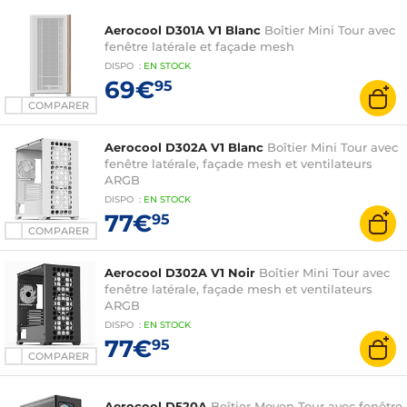
Aerocool D301A V1 Blanc
Boîtier Mini Tour avec
fenêtre latérale et façade mesh
DISPO
:
EN
STOCK
69€
95
COMPARER
Aerocool D302A V1 Blanc
Boîtier Mini Tour avec
fenêtre latérale, façade mesh et ventilateurs
ARGB
DISPO
:
EN
STOCK
77€
95
COMPARER
Aerocool D302A V1 Noir
Boîtier Mini Tour avec
fenêtre latérale, façade mesh et ventilateurs
ARGB
DISPO
:
EN
STOCK
77€
95
COMPARER
Aerocool D520A
Boîtier Moyen Tour avec fenêtre