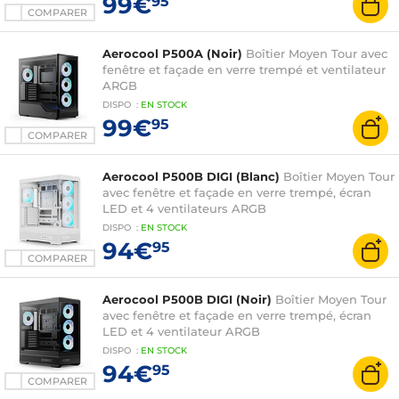
99€
95
COMPARER
Aerocool P500A (Noir)
Boîtier Moyen Tour avec
fenêtre et façade en verre trempé et ventilateur
ARGB
DISPO
:
EN
STOCK
99€
95
COMPARER
Aerocool P500B DIGI (Blanc)
Boîtier Moyen Tour
avec fenêtre et façade en verre trempé, écran
LED et 4 ventilateurs ARGB
DISPO
:
EN
STOCK
94€
95
COMPARER
Aerocool P500B DIGI (Noir)
Boîtier Moyen Tour
avec fenêtre et façade en verre trempé, écran
LED et 4 ventilateur ARGB
DISPO
:
EN
STOCK
94€
95
COMPARER