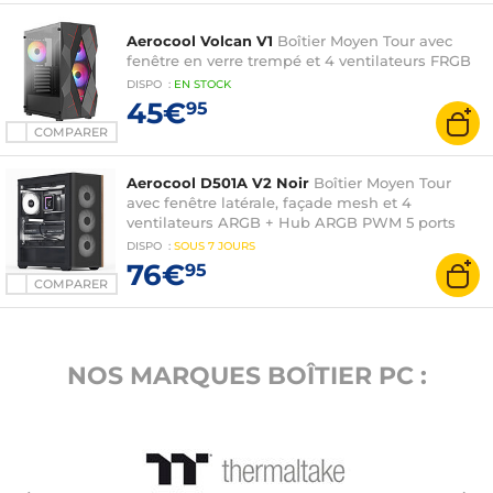
Aerocool Volcan V1
Boîtier Moyen Tour avec
fenêtre en verre trempé et 4 ventilateurs FRGB
DISPO
:
EN
STOCK
45€
95
COMPARER
Aerocool D501A V2 Noir
Boîtier Moyen Tour
avec fenêtre latérale, façade mesh et 4
ventilateurs ARGB + Hub ARGB PWM 5 ports
DISPO
:
SOUS
7 JOURS
76€
95
COMPARER
NOS MARQUES BOÎTIER PC :