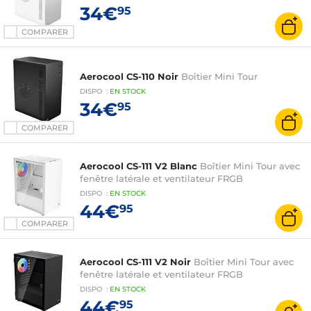
34€
95
COMPARER
Aerocool CS-110 Noir
Boîtier Mini Tour
DISPO
:
EN
STOCK
34€
95
COMPARER
Aerocool CS-111 V2 Blanc
Boîtier Mini Tour avec
fenêtre latérale et ventilateur FRGB
DISPO
:
EN
STOCK
44€
95
COMPARER
Aerocool CS-111 V2 Noir
Boîtier Mini Tour avec
fenêtre latérale et ventilateur FRGB
DISPO
:
EN
STOCK
44€
95