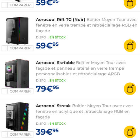
59€
95
COMPARER
Aerocool Rift TG (Noir)
Boîtier Moyen Tour avec
fenêtre en verre trempé et rétroéclairage RGB en
façade
DISPO
:
EN
STOCK
59€
95
COMPARER
Aerocool Skribble
Boîtier Moyen Tour avec
façade et panneau latéral en verre trempé
personnalisables et rétroéclairage ARGB
DISPO
:
EN
STOCK
79€
95
COMPARER
Aerocool Streak
Boîtier Moyen Tour avec avec
fenêtre en acrylique et rétroéclairage RGB en
façade
DISPO
:
EN
STOCK
39€
95
COMPARER