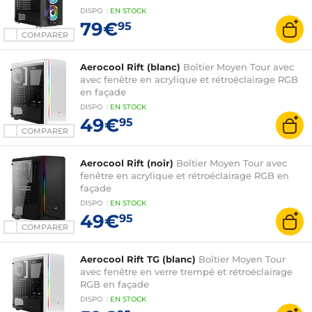
DISPO
:
EN
STOCK
79€
95
COMPARER
Aerocool Rift (blanc)
Boîtier Moyen Tour avec
avec fenêtre en acrylique et rétroéclairage RGB
en façade
DISPO
:
EN
STOCK
49€
95
COMPARER
Aerocool Rift (noir)
Boîtier Moyen Tour avec
fenêtre en acrylique et rétroéclairage RGB en
façade
DISPO
:
EN
STOCK
49€
95
COMPARER
Aerocool Rift TG (blanc)
Boîtier Moyen Tour
avec fenêtre en verre trempé et rétroéclairage
RGB en façade
DISPO
:
EN
STOCK