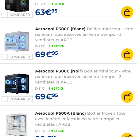
DISPO
:
EN
STOCK
63€
95
COMPARER
Aerocool P300C (Blanc)
Boîtier mini tour - vitre
panoramique incurvée en verre trempé - 3
ventilateurs ARGB
DISPO
:
EN
STOCK
69€
95
COMPARER
Aerocool P300C (Noir)
Boîtier mini tour - vitre
panoramique incurvée en verre trempé - 3
ventilateurs ARGB
DISPO
:
EN
STOCK
69€
95
COMPARER
Aerocool P500A (Blanc)
Boîtier Moyen Tour
avec fenêtre et façade en verre trempé et
ventilateur ARGB
DISPO
:
EN
STOCK