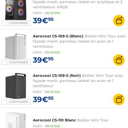
façade mesh, panneau latéral en acrylique et 3
ventilateurs ARGB
DISPO
:
EN
STOCK
39€
95
COMPARER
Aerocool CS-109-S (Blanc)
Boîtier Mini Tour avec
façade mesh, panneau latéral en acier et 1
ventilateur
DISPO
:
EN
STOCK
39€
95
COMPARER
Aerocool CS-109-S (Noir)
Boîtier Mini Tour avec
façade mesh, panneau latéral en acier et 1
ventilateur
DISPO
:
EN
STOCK
39€
95
COMPARER
Aerocool CS-110 Blanc
Boîtier Mini Tour
DISPO
:
EN
STOCK