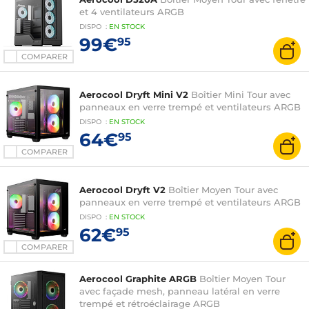
et 4 ventilateurs ARGB
DISPO
:
EN
STOCK
99€
95
COMPARER
Aerocool Dryft Mini V2
Boîtier Mini Tour avec
panneaux en verre trempé et ventilateurs ARGB
DISPO
:
EN
STOCK
64€
95
COMPARER
Aerocool Dryft V2
Boîtier Moyen Tour avec
panneaux en verre trempé et ventilateurs ARGB
DISPO
:
EN
STOCK
62€
95
COMPARER
Aerocool Graphite ARGB
Boîtier Moyen Tour
avec façade mesh, panneau latéral en verre
trempé et rétroéclairage ARGB