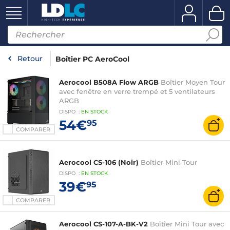
Retour
Boîtier PC AeroCool
Aerocool B508A Flow ARGB
Boîtier Moyen Tour
avec fenêtre en verre trempé et 5 ventilateurs
ARGB
DISPO
:
EN
STOCK
54€
95
COMPARER
Aerocool CS-106 (Noir)
Boîtier Mini Tour
DISPO
:
EN
STOCK
39€
95
COMPARER
Aerocool CS-107-A-BK-V2
Boîtier Mini Tour avec