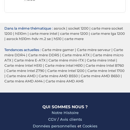
Dans la même thématique :
asrock
|
socket 1200
|
carte mere socket
1200
|
h510m
|
carte mere intel
|
carte mere 1200
|
carte mere lga 1200
|
asrock h510m-hdv m.2 se
|
h510
|
carte mere
Tendances actuelles :
Carte mère gamer
|
Carte mère serveur
|
Carte
mère DDR4
|
Carte mère DDR5
|
Carte mère ATX
|
Carte mère micro
ATX
|
Carte mère E-ATX
|
Carte mère mini-ITX
|
Carte mère Intel
|
Carte mère Intel H510
|
Carte mère Intel H610
|
Carte mère Intel B760
|
Carte mère Intel Z790
|
Carte mère Intel 1200
|
Carte mère Intel 1700
|
Carte mère AMD
|
Carte mère AMD B550
|
Carte mère AMD B650
|
Carte mère AMD AM4
|
Carte mère AMD AM5
QUI SOMMES NOUS ?
Notre Histoire
CGV
/
Avis clients
Données personnelles
et
Cookies