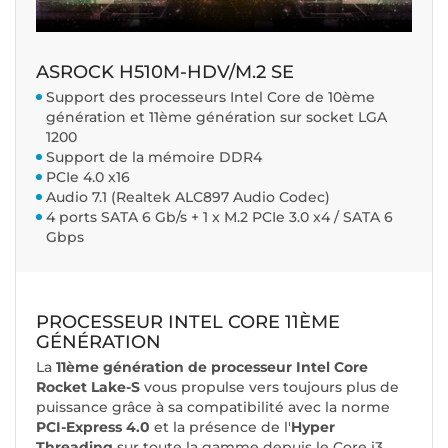
ASROCK H510M-HDV/M.2 SE
Support des processeurs Intel Core de 10ème
génération et 11ème génération sur socket LGA
1200
Support de la mémoire DDR4
PCIe 4.0 x16
Audio 7.1 (Realtek ALC897 Audio Codec)
4 ports SATA 6 Gb/s + 1 x M.2 PCIe 3.0 x4 / SATA 6
Gbps
PROCESSEUR INTEL CORE 11ÈME
GÉNÉRATION
La
11ème génération de processeur Intel Core
Rocket Lake-S
vous propulse vers toujours plus de
puissance grâce à sa compatibilité avec la norme
PCI-Express 4.0
et la présence de l'
Hyper
Threading
sur toute la gamme depuis le Core i3