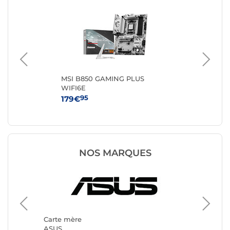
K
MSI B850 GAMING PLUS
MS
WIFI6E
95
179€
11
NOS MARQUES
Carte m
Gigabyt
Carte mère
ASUS