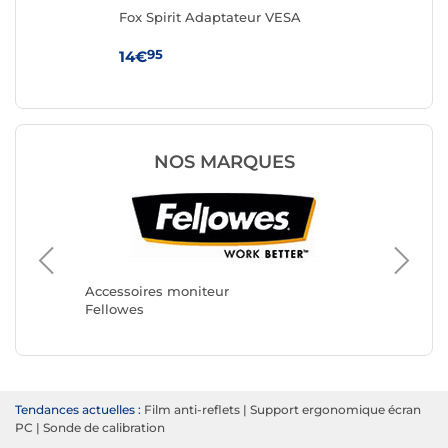
Fox Spirit Adaptateur VESA
IN
12V
95
14€
14
NOS MARQUES
Accesso
StarTec
Accessoires moniteur
Fellowes
Tendances actuelles :
Film anti-reflets
|
Support ergonomique écran
PC
|
Sonde de calibration