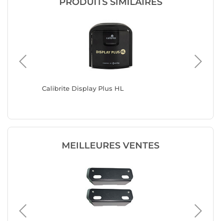
PRODUITS SIMILAIRES
V 3A
Calibrite Display Plus HL
INOVU A
MEILLEURES VENTES