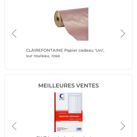
de Noël
CLAIREFONTAINE Papier cadeau 'Uni',
CLAIREF
sur rouleau, rose
sur roul
MEILLEURES VENTES