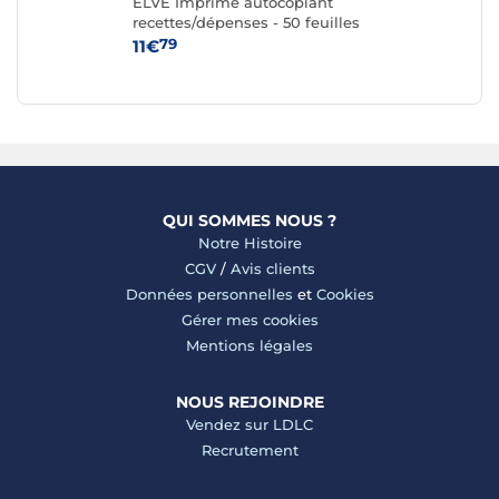
ELVE Imprimé autocopiant
Can
70
recettes/dépenses - 50 feuilles
mil
A4
72
79
11€
24
QUI SOMMES NOUS ?
Notre Histoire
CGV
/
Avis clients
Données personnelles
et
Cookies
Gérer mes cookies
Mentions légales
NOUS REJOINDRE
Vendez sur LDLC
Recrutement