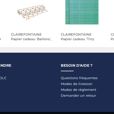
CLAIREFONTAINE
CLAIREFONTAINE
C
r
Papier cadeau 'Ballons',
Papier cadeau 'Tiny
P
grand format
Rolls lignes vertes'
'É
INDRE
BESOIN D'AIDE ?
LDLC
Questions fréquentes
Modes de livraison
Modes de règlement
Demander un retour