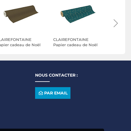
LAIREFONTAINE
CLAIREFONTAINE
CLAIREFO
apier cadeau de Noël
Papier cadeau de Noël
Papier ca
cailles'
'Pommes de pin'
'Triangles'
NOUS CONTACTER :
PAR EMAIL