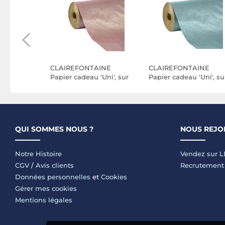
INE
CLAIREFONTAINE
CLAIREFONTAINE
 de Noël
Papier cadeau 'Uni', sur
Papier cadeau 'Uni', su
rouleau, rose
rouleau, turquoise
QUI SOMMES NOUS ?
NOUS REJO
Notre Histoire
Vendez sur 
CGV
/
Avis clients
Recrutement
Données personnelles
et
Cookies
Gérer mes cookies
Mentions légales