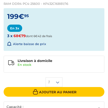
RAM DDR4 PC4-25600 - KF432C16BB1/16
199€
95
En 3x
3 x
68€79
dont 6€42 de frais
Alerte baisse de prix
Livraison à domicile
En
stock
1
AJOUTER AU PANIER
Capacité :