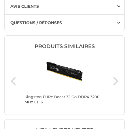
AVIS CLIENTS
QUESTIONS / RÉPONSES
PRODUITS SIMILAIRES
200 MHz
Kingston FURY Beast 32 Go DDR4 3200
Kingsto
MHz CL16
MHz CL