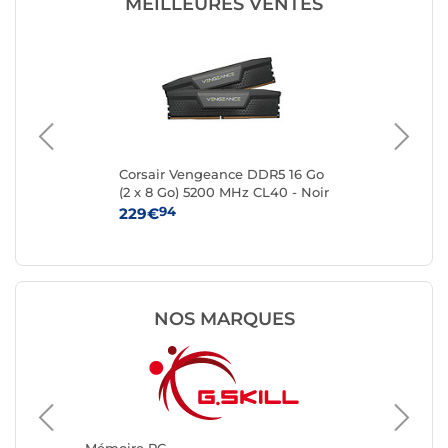
MEILLEURES VENTES
le
Corsair Vengeance DDR5 16 Go
Kin
(2 x 8 Go) 5200 MHz CL40 - Noir
8 
94
229€
25
NOS MARQUES