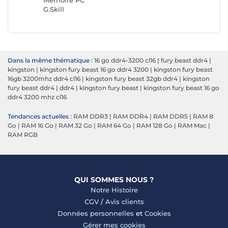
Mémoire PC
Mémoir
G.Skill
Kingsto
Dans la même thématique :
16 go ddr4-3200 cl16
|
fury beast ddr4
|
kingston
|
kingston fury beast 16 go ddr4 3200
|
kingston fury beast
16gb 3200mhz ddr4 cl16
|
kingston fury beast 32gb ddr4
|
kingston
fury beast ddr4
|
ddr4
|
kingston fury beast
|
kingston fury beast 16 go
ddr4 3200 mhz cl16
Tendances actuelles :
RAM DDR3
|
RAM DDR4
|
RAM DDR5
|
RAM 8
Go
|
RAM 16 Go
|
RAM 32 Go
|
RAM 64 Go
|
RAM 128 Go
|
RAM Mac
|
RAM RGB
QUI SOMMES NOUS ?
Notre Histoire
CGV
/
Avis clients
Données personnelles
et
Cookies
Gérer mes cookies