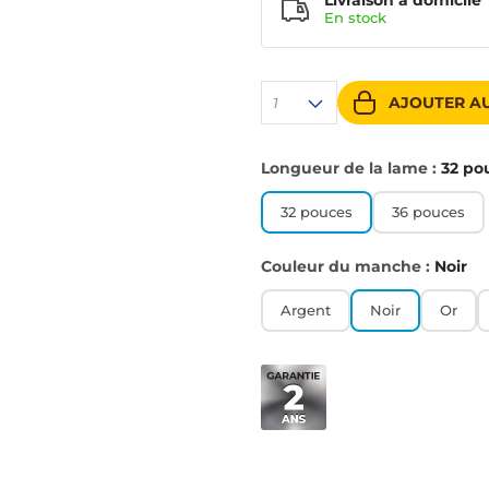
Livraison à domicile
En
stock
AJOUTER AU
1
Longueur de la lame :
32 po
32 pouces
36 pouces
Couleur du manche :
Noir
Argent
Noir
Or