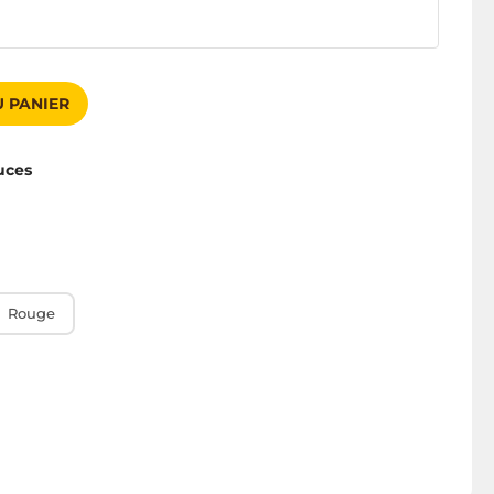
 PANIER
uces
Rouge