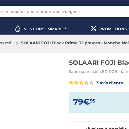
VOS CONSOMMABLES
PROMOTIONS
necté
SOLAARI FOJI Black Prime 32 pouces - Manche Noi
SOLAARI FOJI Bla
Sabre connecté LED RGB - lame 
3 avis clients
79€
95