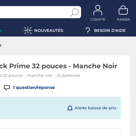
COMPTE
PANIER
NOUVEAUTÉS
BESOIN D'AIDE
r
ck Prime 32 pouces - Manche Noir
32 pouces - manche noir - 2x batteries
1
question/réponse
Alerte baisse de prix