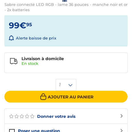
Sabre connecté LED RGB - lame 36 pouces - manche noir et or
- 2x batteries
99€
95
Alerte baisse de prix
Livraison à domicile
En
stock
1
AJOUTER AU PANIER
Donner votre avis
Poser une question