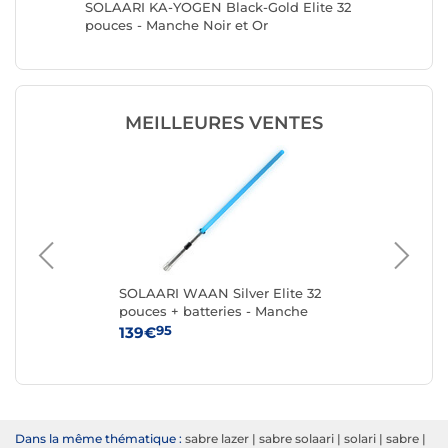
36
SOLAARI KA-YOGEN Black-Gold Elite 32
SOLAARI
pouces - Manche Noir et Or
pouces 
MEILLEURES VENTES
te
SOLAARI WAAN Silver Elite 32
SO
pouces + batteries - Manche
po
Argent
95
139€
79
Dans la même thématique :
sabre lazer
|
sabre solaari
|
solari
|
sabre
|