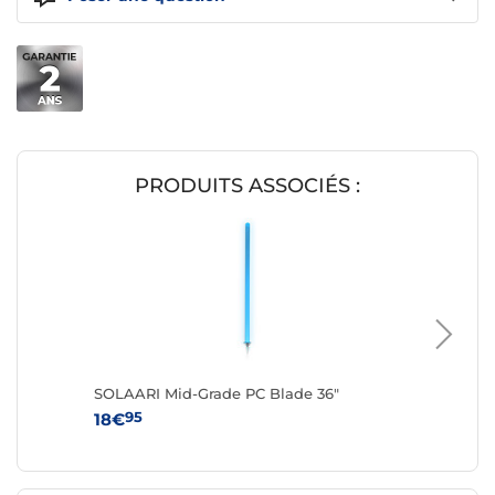
PRODUITS ASSOCIÉS :
SOLAARI Mid-Grade PC Blade 36"
SOLAARI
95
95
18€
16€