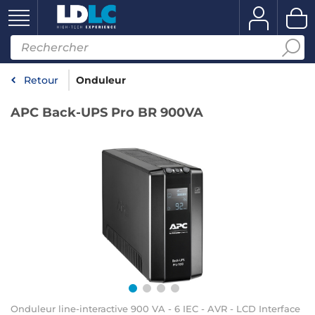
Retour
Onduleur
APC Back-UPS Pro BR 900VA
Onduleur line-interactive 900 VA - 6 IEC - AVR - LCD Interface