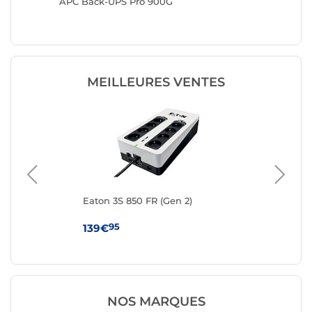
 AVR,
APC Back-UPS Pro 900G
APC Bac
MEILLEURES VENTES
Eaton 3S 850 FR (Gen 2)
Eat
95
139€
11
NOS MARQUES