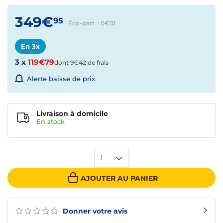
349€
95
Éco-part. : 0€
01
En 3x
3 x
119€79
dont 9€42 de frais
Alerte baisse de prix
Livraison à domicile
En
stock
1
AJOUTER AU PANIER
Donner votre avis