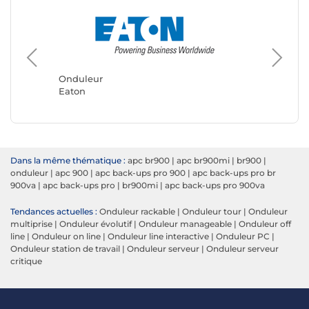
Onduleur
Ondule
Eaton
APC
Dans la même thématique :
apc br900
|
apc br900mi
|
br900
|
onduleur
|
apc 900
|
apc back-ups pro 900
|
apc back-ups pro br
900va
|
apc back-ups pro
|
br900mi
|
apc back-ups pro 900va
Tendances actuelles :
Onduleur rackable
|
Onduleur tour
|
Onduleur
multiprise
|
Onduleur évolutif
|
Onduleur manageable
|
Onduleur off
line
|
Onduleur on line
|
Onduleur line interactive
|
Onduleur PC
|
Onduleur station de travail
|
Onduleur serveur
|
Onduleur serveur
critique