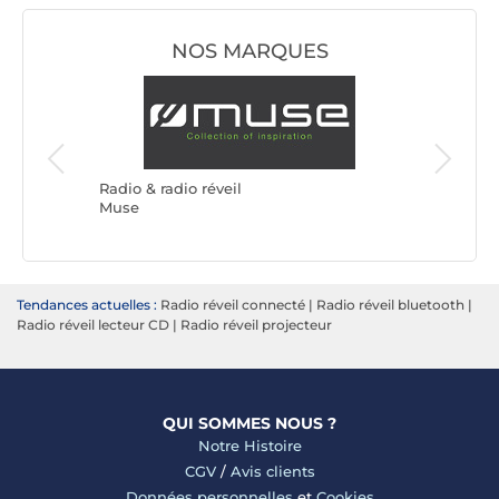
NOS MARQUES
Radio & r
Roberts
Radio & radio réveil
Muse
Tendances actuelles :
Radio réveil connecté
|
Radio réveil bluetooth
|
Radio réveil lecteur CD
|
Radio réveil projecteur
QUI SOMMES NOUS ?
Notre Histoire
CGV
/
Avis clients
Données personnelles
et
Cookies