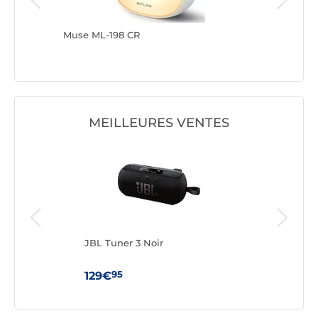
Muse ML-198 CR
Muse M-
MEILLEURES VENTES
JBL Tuner 3 Noir
JBL 
95
129€
129