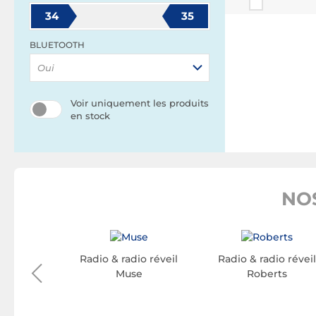
34
35
BLUETOOTH
Oui
Voir uniquement les produits
en stock
NOS
OOD
Radio & radio réveil
Radio & radio révei
Muse
Roberts
io réveil
ood