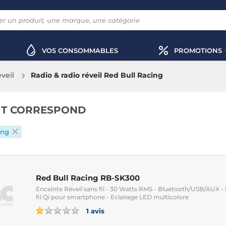
VOS CONSOMMABLES
PROMOTIONS
éveil
Radio & radio réveil Red Bull Racing
IT CORRESPOND
ing
Red Bull Racing RB-SK300
Enceinte Réveil sans fil - 30 Watts RMS - Bluetooth/USB/AUX - 
fil Qi pour smartphone - Eclairage LED multicolore
1 avis