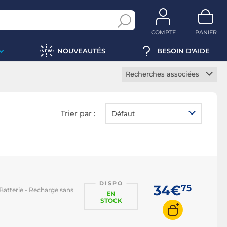
COMPTE
PANIER
NOUVEAUTÉS
BESOIN D'AIDE
Recherches associées
Radio réveil connecté
Radio réveil bluetooth
Trier par :
Défaut
Radio réveil lecteur CD
Radio réveil projecteur
DISPO
34€
75
Batterie - Recharge sans
EN
STOCK