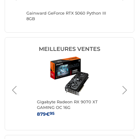
Gainward GeForce RTX 5060 Python III
Gainwar
8GB
MEILLEURES VENTES
-
Gigabyte Radeon RX 9070 XT
MS
GAMING OC 16G
VE
95
879€
44