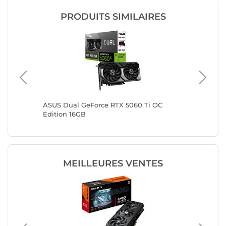
PRODUITS SIMILAIRES
8GB
ASUS Dual GeForce RTX 5060 Ti OC
MSI GeF
Edition 16GB
TRIO O
MEILLEURES VENTES