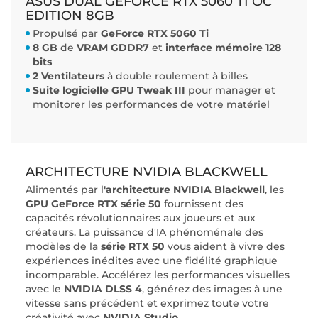
ASUS DUAL GEFORCE RTX 5060 TI OC
EDITION 8GB
Propulsé par
GeForce RTX 5060 Ti
8 GB
de
VRAM GDDR7
et
interface mémoire 128
bits
2 Ventilateurs
à double roulement à billes
Suite logicielle GPU Tweak III
pour manager et
monitorer les performances de votre matériel
ARCHITECTURE NVIDIA BLACKWELL
Alimentés par l
'architecture NVIDIA Blackwell
, les
GPU GeForce RTX série 50
fournissent des
capacités révolutionnaires aux joueurs et aux
créateurs. La puissance d'IA phénoménale des
modèles de la
série RTX 50
vous aident à vivre des
expériences inédites avec une fidélité graphique
incomparable. Accélérez les performances visuelles
avec le
NVIDIA DLSS 4
, générez des images à une
vitesse sans précédent et exprimez toute votre
créativité avec
NVIDIA Studio
.