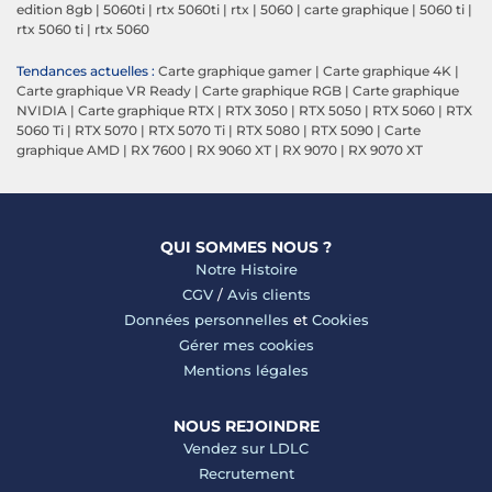
edition 8gb
|
5060ti
|
rtx 5060ti
|
rtx
|
5060
|
carte graphique
|
5060 ti
|
rtx 5060 ti
|
rtx 5060
Tendances actuelles :
Carte graphique gamer
|
Carte graphique 4K
|
Carte graphique VR Ready
|
Carte graphique RGB
|
Carte graphique
NVIDIA
|
Carte graphique RTX
|
RTX 3050
|
RTX 5050
|
RTX 5060
|
RTX
5060 Ti
|
RTX 5070
|
RTX 5070 Ti
|
RTX 5080
|
RTX 5090
|
Carte
graphique AMD
|
RX 7600
|
RX 9060 XT
|
RX 9070
|
RX 9070 XT
QUI SOMMES NOUS ?
Notre Histoire
CGV
/
Avis clients
Données personnelles
et
Cookies
Gérer mes cookies
Mentions légales
NOUS REJOINDRE
Vendez sur LDLC
Recrutement