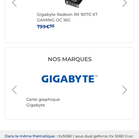
-
Gigabyte Radeon RX 9070 XT
MS
GAMING OC 16G
VE
95
799€
43
NOS MARQUES
Carte graphique
Carte g
Gigabyte
ASUS
Dans la même thématique :
rtx5060
|
asus dual geforce rtx 5060 ti oc