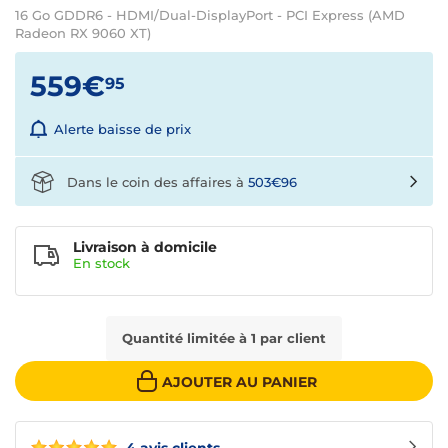
16 Go GDDR6 - HDMI/Dual-DisplayPort - PCI Express (AMD
Radeon RX 9060 XT)
559€
95
Alerte baisse de prix
Dans le coin des affaires à
503€96
Livraison à domicile
En
stock
Quantité limitée à 1 par client
AJOUTER AU PANIER