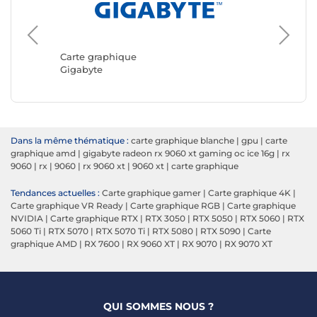
Carte g
ASUS
Carte graphique
Gigabyte
Dans la même thématique :
carte graphique blanche
|
gpu
|
carte
graphique amd
|
gigabyte radeon rx 9060 xt gaming oc ice 16g
|
rx
9060
|
rx
|
9060
|
rx 9060 xt
|
9060 xt
|
carte graphique
Tendances actuelles :
Carte graphique gamer
|
Carte graphique 4K
|
Carte graphique VR Ready
|
Carte graphique RGB
|
Carte graphique
NVIDIA
|
Carte graphique RTX
|
RTX 3050
|
RTX 5050
|
RTX 5060
|
RTX
5060 Ti
|
RTX 5070
|
RTX 5070 Ti
|
RTX 5080
|
RTX 5090
|
Carte
graphique AMD
|
RX 7600
|
RX 9060 XT
|
RX 9070
|
RX 9070 XT
QUI SOMMES NOUS ?