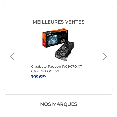
MEILLEURES VENTES
-
Gigabyte Radeon RX 9070 XT
MS
GAMING OC 16G
VE
95
799€
43
NOS MARQUES