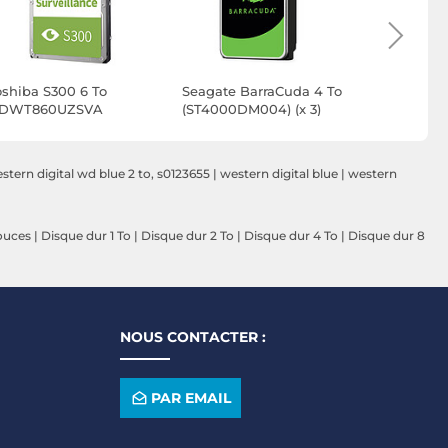
oshiba S300 6 To
Seagate BarraCuda 4 To
Toshiba S
DWT860UZSVA
(ST4000DM004) (x 3)
HDWT840
stern digital wd blue 2 to, s0123655
|
western digital blue
|
western
ouces
|
Disque dur 1 To
|
Disque dur 2 To
|
Disque dur 4 To
|
Disque dur 8
NOUS CONTACTER :
PAR EMAIL