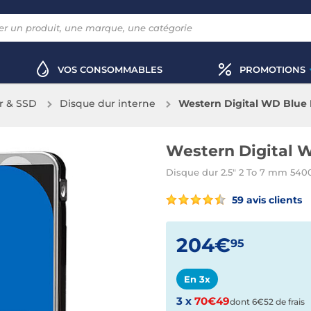
VOS CONSOMMABLES
PROMOTIONS
r & SSD
Disque dur interne
Western Digital WD Blue 
Western Digital W
Disque dur 2.5" 2 To 7 mm 5400
59 avis clients
204€
95
En 3x
3 x
70€49
dont 6€52 de frais