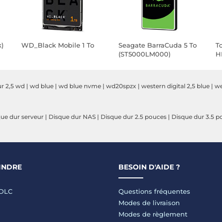
k)
WD_Black Mobile 1 To
Seagate BarraCuda 5 To
T
(ST5000LM000)
H
ur 2,5 wd
|
wd blue
|
wd blue nvme
|
wd20spzx
|
western digital 2,5 blue
|
we
ue dur serveur
|
Disque dur NAS
|
Disque dur 2.5 pouces
|
Disque dur 3.5 p
INDRE
BESOIN D'AIDE ?
LDLC
Questions fréquentes
Modes de livraison
Modes de règlement