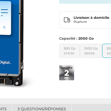
Livraison à domicile
Rupture
Capacité :
2000 Go
500 Go
1000 Go
20
57€95
99€95
20
NTS
3
QUESTIONS/RÉPONSES