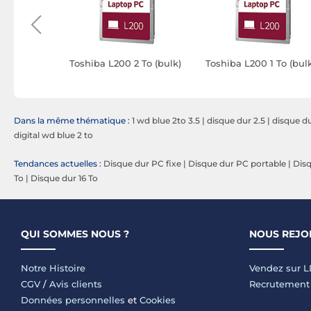
 To (Bulk)
Toshiba L200 2 To (bulk)
Toshiba L200 1 To (bul
Dans la même thématique :
1 wd blue 2to 3.5
|
disque dur 2.5
|
disque d
digital wd blue 2 to
Tendances actuelles :
Disque dur PC fixe
|
Disque dur PC portable
|
Disq
To
|
Disque dur 16 To
QUI SOMMES NOUS ?
NOUS REJO
Notre Histoire
Vendez sur 
CGV
/
Avis clients
Recrutement
Données personnelles
et
Cookies