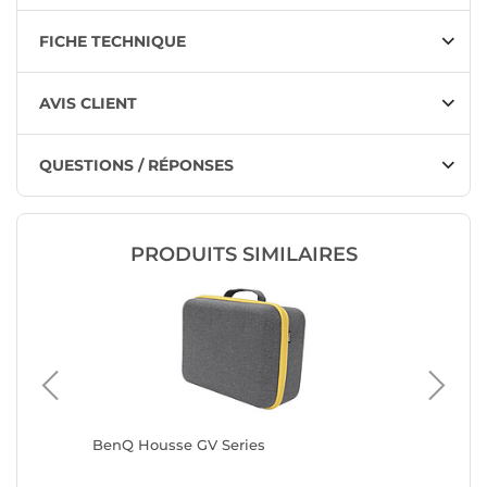
FICHE TECHNIQUE
AVIS CLIENT
QUESTIONS / RÉPONSES
PRODUITS SIMILAIRES
 CX USB-
BenQ Housse GV Series
BenQ M