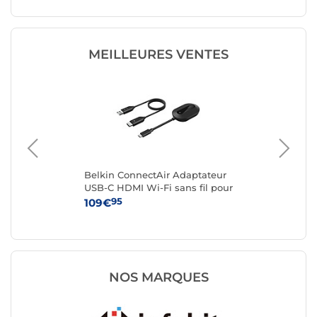
MEILLEURES VENTES
Belkin ConnectAir Adaptateur
Ep
USB-C HDMI Wi-Fi sans fil pour
écrans de visioconférence
95
109€
14
NOS MARQUES