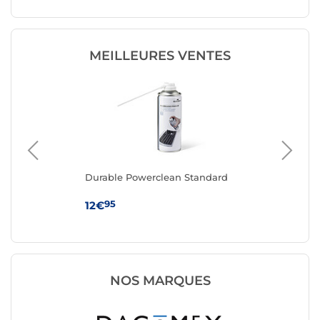
MEILLEURES VENTES
Durable Powerclean Standard
Da
dép
air
95
12€
19
NOS MARQUES