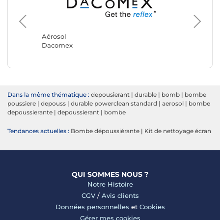
Aérosol
Aérosol
Dacomex
Durable
Dans la même thématique :
depousierant
|
durable
|
bomb
|
bombe
poussiere
|
depouss
|
durable powerclean standard
|
aerosol
|
bombe
depoussierante
|
depoussierant
|
bombe
Tendances actuelles :
Bombe dépoussiérante
|
Kit de nettoyage écran
QUI SOMMES NOUS ?
Notre Histoire
CGV
/
Avis clients
Données personnelles
et
Cookies
Gérer mes cookies