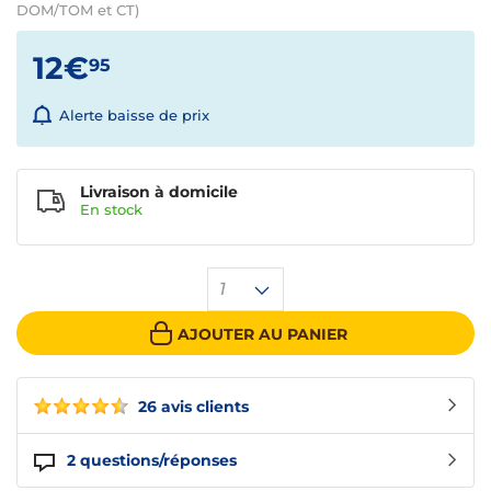
DOM/TOM et CT)
12€
95
Alerte baisse de prix
Livraison à domicile
En
stock
1
AJOUTER AU PANIER
26 avis clients
2
questions/réponses