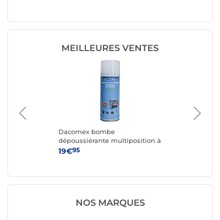
256 ml/
MEILLEURES VENTES
Dacomex bombe
Du
dépoussiérante multiposition à
air comprimé (150 g)
95
19€
12
NOS MARQUES