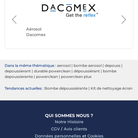
Aérosol
Aérosol
Dacomex
Durable
Dans la même thématique :
aerosol
|
bombe aerosol
|
depouss
|
depoussierant
|
durable powerclean
|
dépoussiérant
|
bombe
depoussierante
|
powerclean
|
powerclean plus
Tendances actuelles :
Bombe dépoussiérante
|
Kit de nettoyage écran
QUI SOMMES NOUS ?
Notre Histoire
CGV
/
Avis clients
Données personnelles
et
Cookies