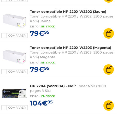
Toner compatible HP 220X W2202 (Jaune)
Toner compatible HP 220X / W2202 (5500 pages
à 5%) Jaune
DISPO
:
EN
STOCK
79€
95
COMPARER
Toner compatible HP 220X W2203 (Magenta)
Toner compatible HP 220X / W2203 (5500 pages
à 5%) Magenta
DISPO
:
EN
STOCK
79€
95
COMPARER
HP 220A (W2200A) - Noir
Toner Noir (2000
pages à 5%)
DISPO
:
EN
STOCK
104€
95
COMPARER