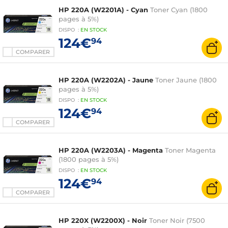
HP 220A (W2201A) - Cyan
Toner Cyan (1800
pages à 5%)
DISPO
:
EN
STOCK
124€
94
COMPARER
HP 220A (W2202A) - Jaune
Toner Jaune (1800
pages à 5%)
DISPO
:
EN
STOCK
124€
94
COMPARER
HP 220A (W2203A) - Magenta
Toner Magenta
(1800 pages à 5%)
DISPO
:
EN
STOCK
124€
94
COMPARER
HP 220X (W2200X) - Noir
Toner Noir (7500