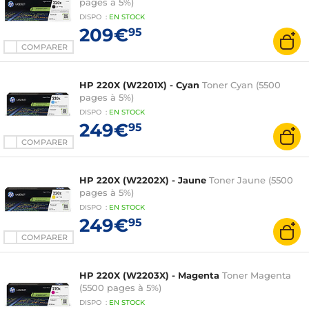
pages à 5%)
DISPO
:
EN
STOCK
209€
95
COMPARER
HP 220X (W2201X) - Cyan
Toner Cyan (5500
pages à 5%)
DISPO
:
EN
STOCK
249€
95
COMPARER
HP 220X (W2202X) - Jaune
Toner Jaune (5500
pages à 5%)
DISPO
:
EN
STOCK
249€
95
COMPARER
HP 220X (W2203X) - Magenta
Toner Magenta
(5500 pages à 5%)
DISPO
:
EN
STOCK