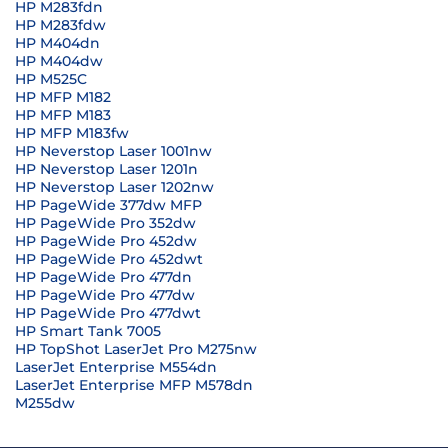
HP M283fdn
HP M283fdw
HP M404dn
HP M404dw
HP M525C
HP MFP M182
HP MFP M183
HP MFP M183fw
HP Neverstop Laser 1001nw
HP Neverstop Laser 1201n
HP Neverstop Laser 1202nw
HP PageWide 377dw MFP
HP PageWide Pro 352dw
HP PageWide Pro 452dw
HP PageWide Pro 452dwt
HP PageWide Pro 477dn
HP PageWide Pro 477dw
HP PageWide Pro 477dwt
HP Smart Tank 7005
HP TopShot LaserJet Pro M275nw
LaserJet Enterprise M554dn
LaserJet Enterprise MFP M578dn
M255dw