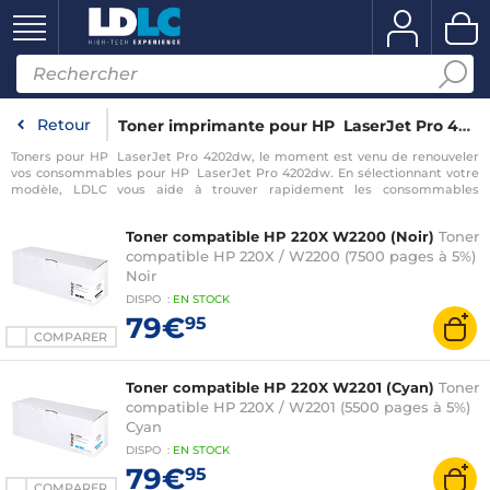
Retour
Toner imprimante pour HP LaserJet Pro 4202dw
Toners pour HP LaserJet Pro 4202dw, le moment est venu de renouveler
vos consommables pour HP LaserJet Pro 4202dw. En sélectionnant votre
modèle, LDLC vous aide à trouver rapidement les consommables
compatibles avec votre imprimante pour HP LaserJet Pro 4202dw.
Toner compatible HP 220X W2200 (Noir)
Toner
compatible HP 220X / W2200 (7500 pages à 5%)
Noir
DISPO
:
EN
STOCK
79€
95
COMPARER
Toner compatible HP 220X W2201 (Cyan)
Toner
compatible HP 220X / W2201 (5500 pages à 5%)
Cyan
DISPO
:
EN
STOCK
79€
95
COMPARER