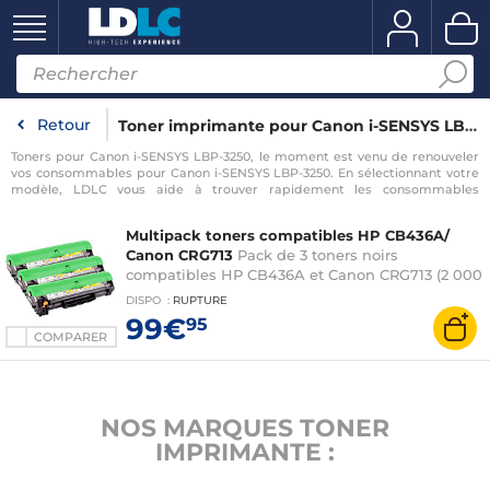
Retour
Toner imprimante pour Canon i-SENSYS LBP-3250
Toners pour Canon i-SENSYS LBP-3250, le moment est venu de renouveler
vos consommables pour Canon i-SENSYS LBP-3250. En sélectionnant votre
modèle, LDLC vous aide à trouver rapidement les consommables
compatibles avec votre imprimante pour Canon i-SENSYS LBP-3250.
Multipack toners compatibles HP CB436A/
Canon CRG713
Pack de 3 toners noirs
compatibles HP CB436A et Canon CRG713 (2 000
pages à 5%)
DISPO
:
RUPTURE
99€
95
COMPARER
NOS MARQUES TONER
IMPRIMANTE :