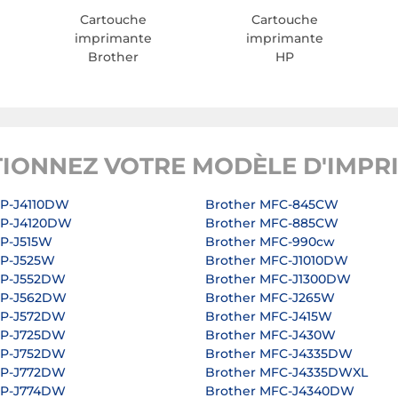
Cartouche
Cartouche
imprimante
imprimante
Brother
HP
TIONNEZ VOTRE MODÈLE D'IMPR
CP-J4110DW
Brother MFC-845CW
CP-J4120DW
Brother MFC-885CW
CP-J515W
Brother MFC-990cw
CP-J525W
Brother MFC-J1010DW
CP-J552DW
Brother MFC-J1300DW
CP-J562DW
Brother MFC-J265W
CP-J572DW
Brother MFC-J415W
CP-J725DW
Brother MFC-J430W
CP-J752DW
Brother MFC-J4335DW
CP-J772DW
Brother MFC-J4335DWXL
CP-J774DW
Brother MFC-J4340DW