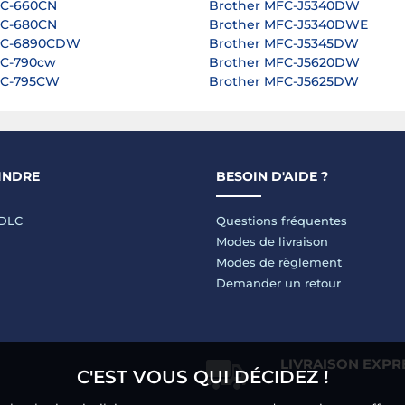
FC-660CN
Brother MFC-J5340DW
FC-680CN
Brother MFC-J5340DWE
FC-6890CDW
Brother MFC-J5345DW
FC-790cw
Brother MFC-J5620DW
FC-795CW
Brother MFC-J5625DW
INDRE
BESOIN D'AIDE ?
LDLC
Questions fréquentes
Modes de livraison
Modes de règlement
Demander un retour
LIVRAISON EXPR
C'EST VOUS QUI DÉCIDEZ !