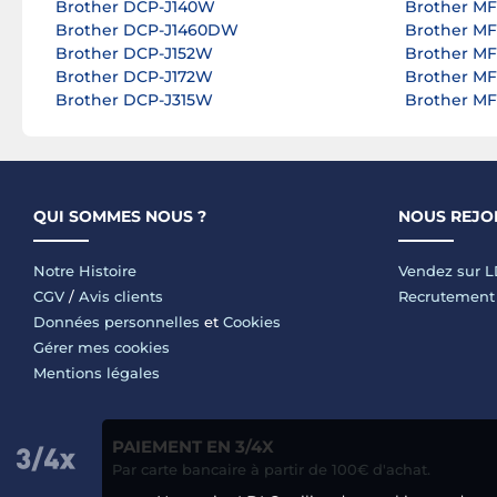
Brother DCP-J140W
Brother M
Brother DCP-J1460DW
Brother M
Brother DCP-J152W
Brother M
Brother DCP-J172W
Brother M
Brother DCP-J315W
Brother M
QUI SOMMES NOUS ?
NOUS REJO
Notre Histoire
Vendez sur 
CGV
/
Avis clients
Recrutement
Données personnelles
et
Cookies
Gérer mes cookies
Mentions légales
PAIEMENT EN 3/4X
Par carte bancaire à partir de 100€ d'achat.