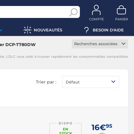
COMPTE
PANIER
NOUVEAUTÉS
BESOIN D'AIDE
Recherches associées
ther DCP-T780DW
Cartouche constructeur
le, LDLC vous aide à trouver rapidement les consommables compatibles
Cartouche noire
Cartouche magenta
Cartouche jaune
Trier par :
Défaut
Cartouche cyan
DISPO
16€
95
EN
STOCK