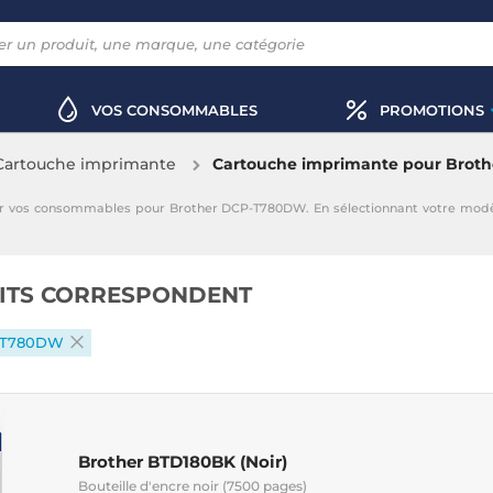
VOS CONSOMMABLES
PROMOTIONS
Cartouche imprimante
Cartouche imprimante pour Bro
r vos consommables pour Brother DCP-T780DW. En sélectionnant votre modè
ITS CORRESPONDENT
P-T780DW
Brother BTD180BK (Noir)
Bouteille d'encre noir (7500 pages)