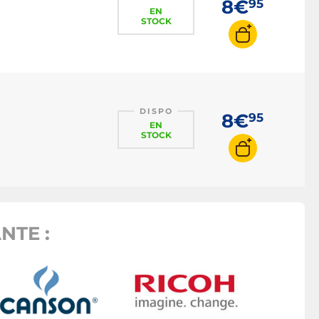
8€
95
EN
STOCK
DISPO
8€
95
EN
STOCK
NTE :