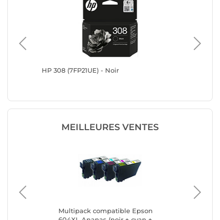
HP 308 (7FP21UE) - Noir
Epson S
MEILLEURES VENTES
k 4
Multipack compatible Epson
Ca
604XL Ananas (noir + cyan +