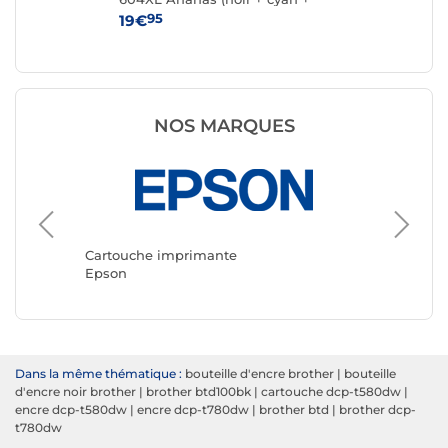
magenta + jaune)
95
19€
15
NOS MARQUES
Cartouc
Canon
Cartouche imprimante
Epson
Dans la même thématique :
bouteille d'encre brother
|
bouteille
d'encre noir brother
|
brother btd100bk
|
cartouche dcp-t580dw
|
encre dcp-t580dw
|
encre dcp-t780dw
|
brother btd
|
brother dcp-
t780dw