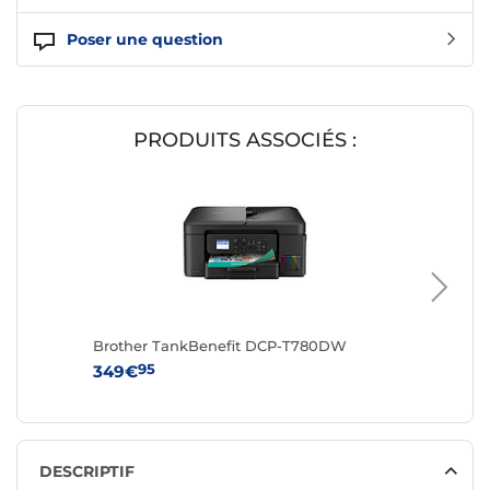
Poser une question
PRODUITS ASSOCIÉS :
Brother TankBenefit DCP-T780DW
Brother
95
9
349€
259€
DESCRIPTIF