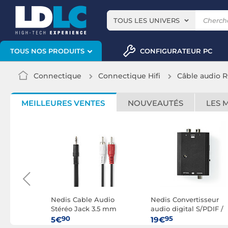
TOUS LES UNIVERS
CONFIGURATEUR PC
TOUS NOS PRODUITS
Connectique
Connectique Hifi
Câble audio 
MEILLEURES VENTES
NOUVEAUTÉS
LES 
Audio
Nedis Cable Audio
Nedis Convertisseur
.5 mm
Stéréo Jack 3.5 mm
audio digital S/PDIF /
RCA mâle -
mâle vers 2x RCA mâle -
TosLink vers 2x RCA
90
95
5€
19€
10 m