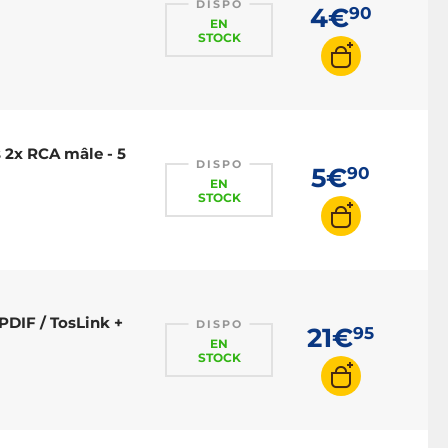
DISPO
4€
90
EN
STOCK
 2x RCA mâle - 5
DISPO
5€
90
EN
STOCK
PDIF / TosLink +
DISPO
21€
95
EN
STOCK