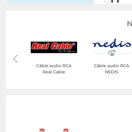
N
ITEK
io RCA
tek
Câble audio RCA
Câble audio RCA
Real Cable
NEDIS