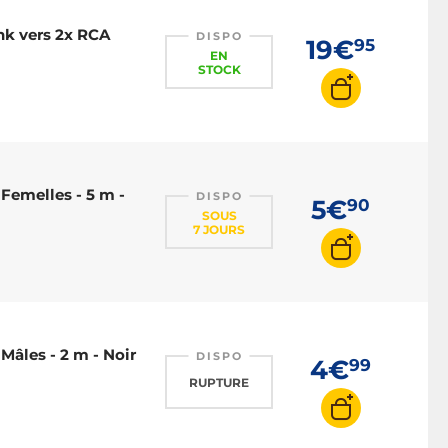
ink vers 2x RCA
DISPO
19€
95
EN
STOCK
Femelles - 5 m -
DISPO
5€
90
SOUS
7 JOURS
Mâles - 2 m - Noir
DISPO
4€
99
RUPTURE