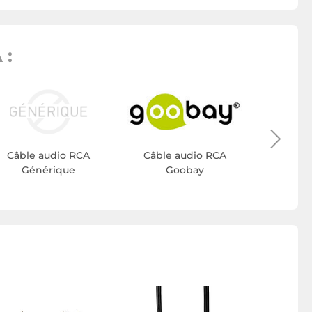
 :
MAR
Câble
Ma
Câble audio RCA
Câble audio RCA
Générique
Goobay