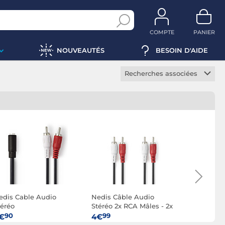
COMPTE
PANIER
NOUVEAUTÉS
BESOIN D'AIDE
Recherches associées
Cable audio RCA / Jack
Câble stéréo RCA
Câble subwoofer RCA
Convertisseur RCA
edis Cable Audio
Nedis Câble Audio
Nedis Câb
téréo
Stéréo 2x RCA Mâles - 2x
Stéréo 2x 
RCA Mâles - 2 m - Noir
RCA Mâles 
90
99
90
€
4€
4€