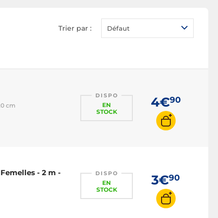
Trier par :
Défaut
DISPO
4€
90
EN
 20 cm
STOCK
Femelles - 2 m -
DISPO
3€
90
EN
STOCK