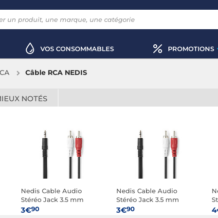
VOS CONSOMMABLES
PROMOTIONS
RCA
Câble RCA NEDIS
MIEUX NOTÉS
Nedis Cable Audio
Nedis Cable Audio
N
Stéréo Jack 3.5 mm
Stéréo Jack 3.5 mm
S
mâle vers 2x RCA mâle -
mâle vers 2x RCA mâle -
90
90
3€
3€
4
1.5 m
2 m