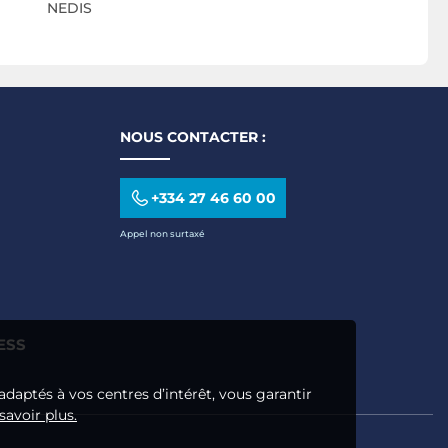
NEDIS
N
NOUS CONTACTER :
+334 27 46 60 00
Appel non surtaxé
ESS
adaptés à vos centres d’intérêt, vous garantir
savoir plus.