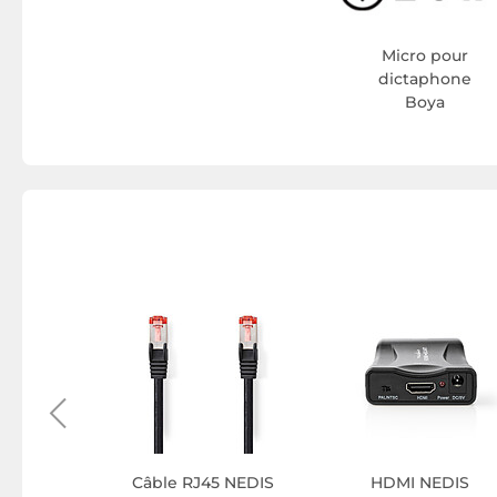
Micro pour
dictaphone
Boya
onnectée
IS
Câble RJ45 NEDIS
HDMI NEDIS