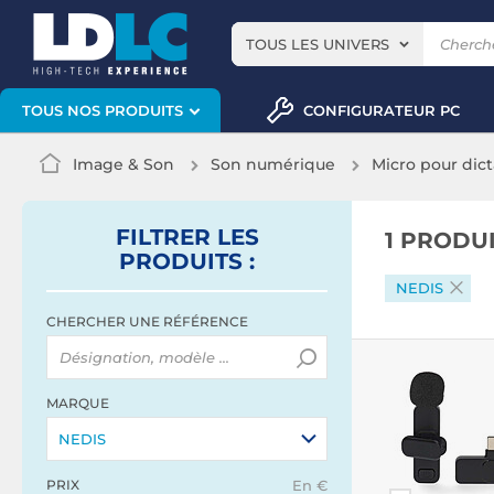
TOUS LES UNIVERS
CONFIGURATEUR PC
TOUS NOS PRODUITS
Image & Son
Son numérique
Micro pour dic
FILTRER
LES
1 PRODU
PRODUITS
:
NEDIS
CHERCHER UNE RÉFÉRENCE
MARQUE
NEDIS
PRIX
En €