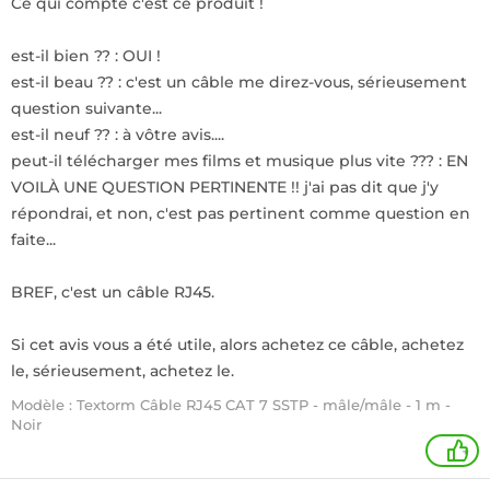
Ce qui compte c'est ce produit !
est-il bien ?? : OUI !
est-il beau ?? : c'est un câble me direz-vous, sérieusement
question suivante...
est-il neuf ?? : à vôtre avis....
peut-il télécharger mes films et musique plus vite ??? : EN
VOILÀ UNE QUESTION PERTINENTE !! j'ai pas dit que j'y
répondrai, et non, c'est pas pertinent comme question en
faite...
BREF, c'est un câble RJ45.
Si cet avis vous a été utile, alors achetez ce câble, achetez
le, sérieusement, achetez le.
Modèle : Textorm Câble RJ45 CAT 7 SSTP - mâle/mâle - 1 m -
Noir
+