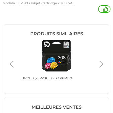
Modèle : HP 903 Inkjet Cartridge - T6L87AE
+
PRODUITS SIMILAIRES
HP 308 (7FP20UE) - 3 Couleurs
HP 302X
MEILLEURES VENTES