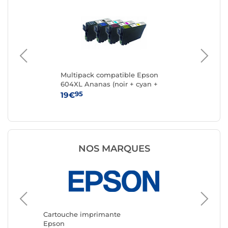
k 4
Multipack compatible Epson
Ca
604XL Ananas (noir + cyan +
magenta + jaune)
95
19€
15
NOS MARQUES
Cartouc
Canon
Cartouche imprimante
Epson