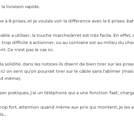
a livraison rapide.
ne à 8 prises, et je voulais voir la différence avec la 6 prises. 
éable a utiliser, la touche marche/arret est très facile. En effe
trop difficile à actionner, ou au contraire est au milieu du chem
. Ce n'est pas le cas ici.
la solidité, dans les notices ils disent de bien tirer sur les pr
 ici on sent qu'on pourrait tirer sur le câble sans l’abîmer (m
nd même).
er pratiques, j'ai un téléphone qui a une fonction 'fast', char
 trop fort, attention quand même aux prix qui montent, je les a
s...