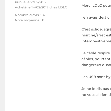
Publié le 22/12/2017
Merci LDLC pour l
Acheté
le 14/02/2017 chez LDLC
Nombre d'avis : 82
j'en avais déjà u
Note moyenne : 8
C'est solide, agr
marche/arrêt est 
intempestivement
Le câble respire 
câbles, pourtant
dangereux qua
Les USB sont hyp
Je ne le dis pas
ne vous ai rien di