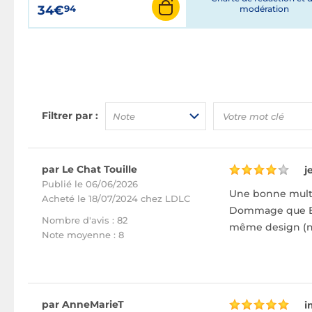
34€
94
modération
Filtrer par :
Note
par Le Chat Touille
j
Publié le 06/06/2026
Une bonne multi
Acheté
le 18/07/2024 chez LDLC
Dommage que Belk
Nombre d'avis : 82
même design (ni
Note moyenne : 8
par AnneMarieT
i