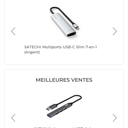
s
SATECHI Multiports USB-C Slim 7-en-1
SATECHI
(Argent)
(Gris)
MEILLEURES VENTES