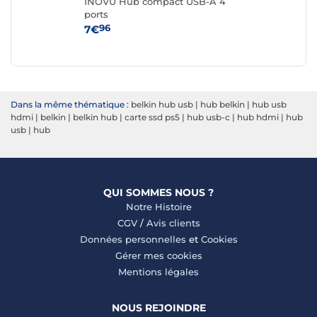
INOVU Hub compact USB-A 4
IN
ports
96
7€
18
Dans la même thématique :
belkin hub usb
|
hub belkin
|
hub usb
hdmi
|
belkin
|
belkin hub
|
carte ssd ps5
|
hub usb-c
|
hub hdmi
|
hub
usb
|
hub
QUI SOMMES NOUS ?
Notre Histoire
CGV
/
Avis clients
Données personnelles
et
Cookies
Gérer mes cookies
Mentions légales
NOUS REJOINDRE