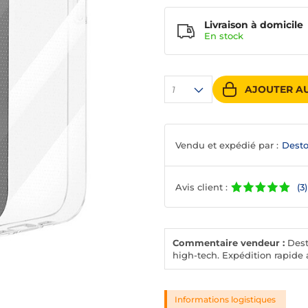
Livraison à domicile
En
stock
AJOUTER AU
1
Vendu et expédié par :
Desto
Avis client :
(3)
Commentaire vendeur :
Desto
high-tech. Expédition rapide a
Informations logistiques