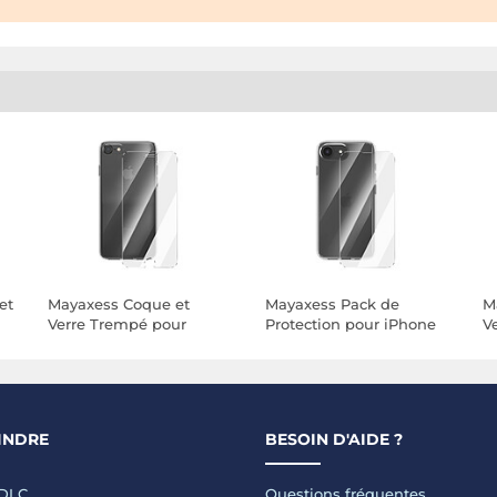
et
Mayaxess Coque et
Mayaxess Pack de
M
Verre Trempé pour
Protection pour iPhone
V
iPhone SE 2022 Haute
16e avec Coque et Verre
i
Résistance Tactile fluide
Trempé Transparent
Pr
Transparent
T
INDRE
BESOIN D'AIDE ?
LDLC
Questions fréquentes