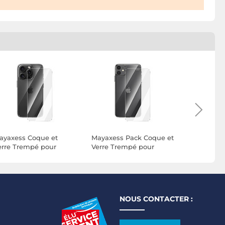
ayaxess Coque et
Mayaxess Pack Coque et
Mayaxess 
erre Trempé pour
Verre Trempé pour
iPhone 16e
Phone 15 Pro Max
iPhone 11 Protection
Fine avec
otection Intégrale
360° et Anti-Chocs
Anti-cond
ransparent
Transparent
Transpare
NOUS CONTACTER :