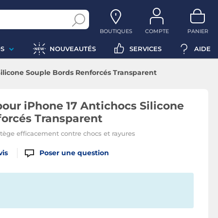
BOUTIQUES
COMPTE
PANIER
S
NOUVEAUTÉS
SERVICES
AIDE
ilicone Souple Bords Renforcés Transparent
ur iPhone 17 Antichocs Silicone
forcés Transparent
tège efficacement contre chocs et rayures
vis
Poser une question