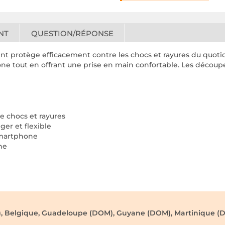
NT
QUESTION/RÉPONSE
nt protège efficacement contre les chocs et rayures du quotidi
one tout en offrant une prise en main confortable. Les découpe
e chocs et rayures
ger et flexible
smartphone
ne
), Belgique, Guadeloupe (DOM), Guyane (DOM), Martinique (D