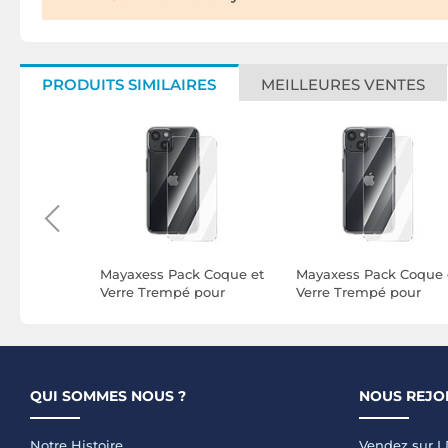
PRODUITS SIMILAIRES
MEILLEURES VENTES
ue pour
Mayaxess Pack Coque et
Mayaxess Pack Coque 
2 en
Verre Trempé pour
Verre Trempé pour
avec
iPhone 13 Protection
iPhone 14 Protection
ti-
Intégrale Antichoc
Anti-choc et Anti-
Transparent
rayures Transparent
QUI SOMMES NOUS ?
NOUS REJO
Notre Histoire
Vendez sur 