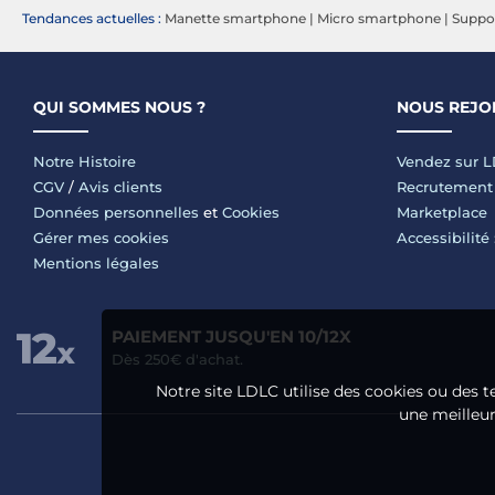
Tendances actuelles :
Manette smartphone
|
Micro smartphone
|
Suppo
QUI SOMMES NOUS ?
NOUS REJO
Notre Histoire
Vendez sur 
CGV
/
Avis clients
Recrutement
Données personnelles
et
Cookies
Marketplace
Gérer mes cookies
Accessibilité
Mentions légales
PAIEMENT JUSQU'EN 10/12X
Dès 250€ d'achat.
Notre site LDLC utilise des cookies ou des t
une meilleure