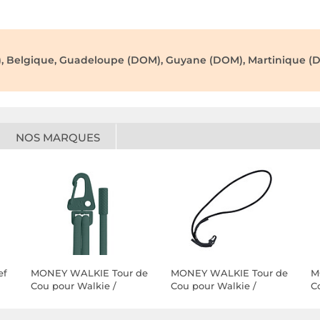
), Belgique, Guadeloupe (DOM), Guyane (DOM), Martinique (D
NOS MARQUES
ef
MONEY WALKIE Tour de
MONEY WALKIE Tour de
M
Cou pour Walkie /
Cou pour Walkie /
C
Smartphone / Appareils
Smartphone / Appareils
S
e
Électroniques Ajustable
Électroniques Ajustable
É