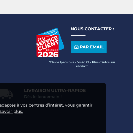
eige
Violet
Jaune
NOUS CONTACTER :
PAR EMAIL
*Étude Ipsos bva - Viséo CI - Plus d’infos sur
escda.fr
LIVRAISON ULTRA-RAPIDE
Dès le lendemain !
adaptés à vos centres d’intérêt, vous garantir
savoir plus.