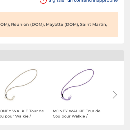
Signaler un contenu inapproprié
OM), Réunion (DOM), Mayotte (DOM), Saint Martin,
ONEY WALKIE Tour de
MONEY WALKIE Tour de
MONEY WA
ou pour Walkie /
Cou pour Walkie /
Cou pour 
martphone / Appareils
Smartphone / Appareils
Smartphon
lectroniques Ajustable
Électroniques Ajustable
Électroniq