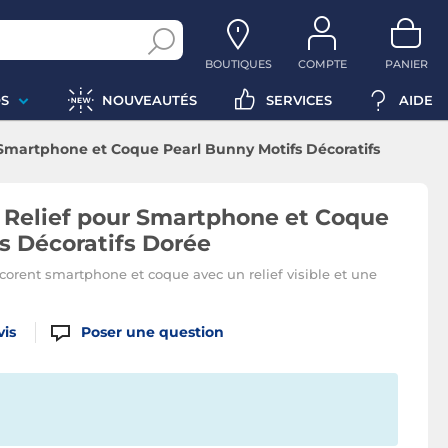
BOUTIQUES
COMPTE
PANIER
S
NOUVEAUTÉS
SERVICES
AIDE
 Smartphone et Coque Pearl Bunny Motifs Décoratifs
 Relief pour Smartphone et Coque
s Décoratifs Dorée
corent smartphone et coque avec un relief visible et une
vis
Poser une question