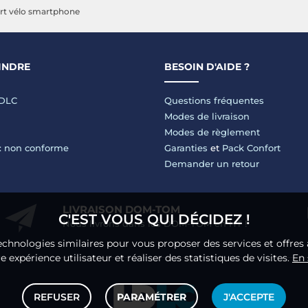
Vert
Noir
B
rt vélo smartphone
INDRE
BESOIN D'AIDE ?
LDLC
Questions fréquentes
Modes de livraison
Modes de règlement
 : non conforme
Garanties
et
Pack Confort
Demander un retour
LIVRAISON DOM-TOM
C'EST VOUS QUI DÉCIDEZ !
Nous livrons dans les DOM-TOM en HT !
echnologies similaires pour vous proposer des services et offres 
 expérience utilisateur et réaliser des statistiques de visites.
En 
REFUSER
PARAMÉTRER
J'ACCEPTE