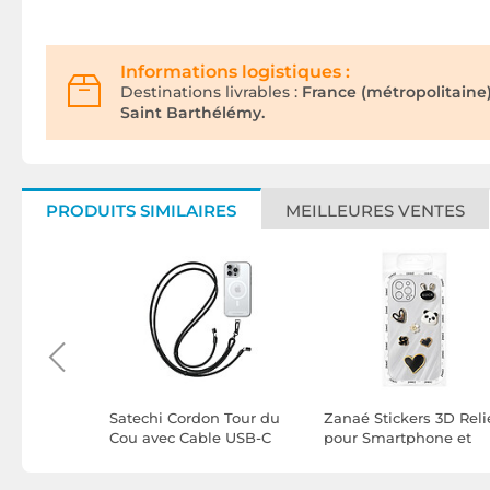
Informations logistiques :
Destinations livrables :
France (métropolitaine
Saint Barthélémy.
PRODUITS SIMILAIRES
MEILLEURES VENTES
n Anti-
Satechi Cordon Tour du
Zanaé Stickers 3D Reli
r Port
Cou avec Cable USB-C
pour Smartphone et
elle en
Série Lanyard OntheGo
Coque Pearl Panda
Charge Rapide Noir
Motifs Décoratifs Doré