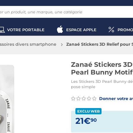
VOTRE PORTABLE
ESPACE APPLE
PROMO
ssoires divers smartphone
Zanaé Stickers 3D Relief pour
Dorée
Zanaé Stickers 3D
Pearl Bunny Motif
Les Stickers 3D Pearl Bunny dé
pose simple
Donner votre a
EXCLU WEB
21€
90