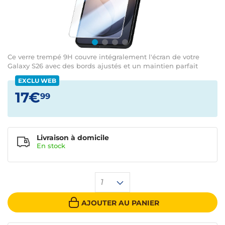
Ce verre trempé 9H couvre intégralement l'écran de votre
Galaxy S26 avec des bords ajustés et un maintien parfait
EXCLU WEB
17€
99
Livraison à domicile
En
stock
1
AJOUTER AU PANIER