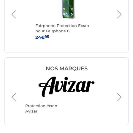
Fairphone Protection Ecran
Ak
pour Fairphone 6
iPh
95
24€
10
NOS MARQUES
Protecti
3mk
Protection écran
Avizar