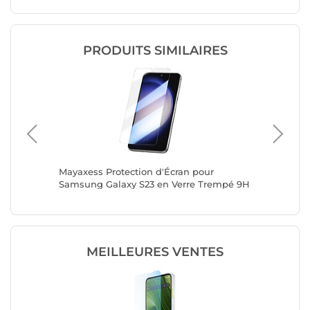
PRODUITS SIMILAIRES
17T Full
Mayaxess Protection d'Écran pour
Mayaxes
Samsung Galaxy S23 en Verre Trempé 9H
Galaxy 
Anti-chocs Transparent
Transpa
MEILLEURES VENTES