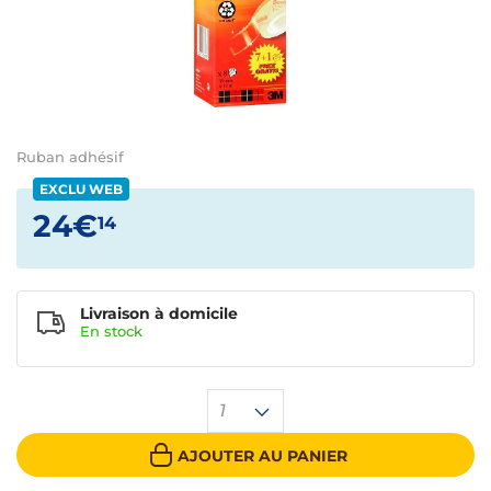
Ruban adhésif
EXCLU WEB
24€
14
Livraison à domicile
En
stock
1
AJOUTER AU PANIER