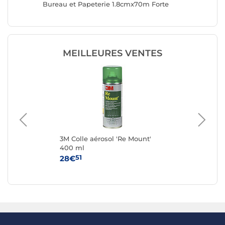
Bureau et Papeterie 1.8cmx70m Forte
Caoutch
Résistance
refoule
MEILLEURES VENTES
3M Colle aérosol 'Re Mount'
tes
400 ml
Xt
51
28€
10