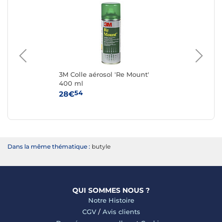
3M Colle aérosol 'Re Mount'
tes
400 ml
Xt
54
28€
10
Dans la même thématique :
butyle
QUI SOMMES NOUS ?
Notre Histoire
CGV
/
Avis clients