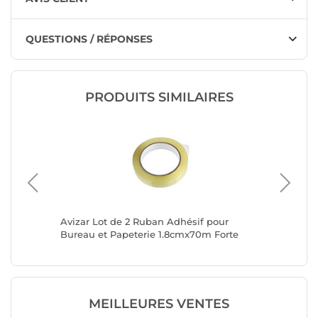
QUESTIONS / RÉPONSES
PRODUITS SIMILAIRES
e face
Avizar Lot de 2 Ruban Adhésif pour
Avizar 
Bureau et Papeterie 1.8cmx70m Forte
Fixatio
Résistance
Perçage
MEILLEURES VENTES