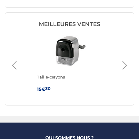
MEILLEURES VENTES
Taille-crayons
OL
30
15€
12
QUI SOMMES NOUS ?