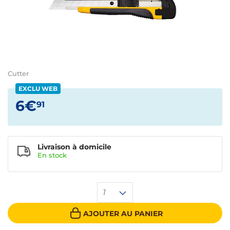
Cutter
EXCLU WEB
6€
91
Livraison à domicile
En
stock
1
AJOUTER AU PANIER