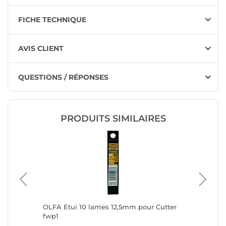
FICHE TECHNIQUE
AVIS CLIENT
QUESTIONS / RÉPONSES
PRODUITS SIMILAIRES
el
OLFA Etui 10 lames 12,5mm pour Cutter
NT CUTT
Lame
fwp1
alumini