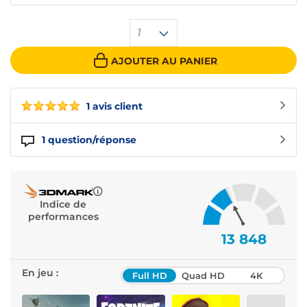
1
AJOUTER AU PANIER
1 avis client
1
question/réponse
Indice de
performances
13 848
En jeu :
Full HD
Quad HD
4K