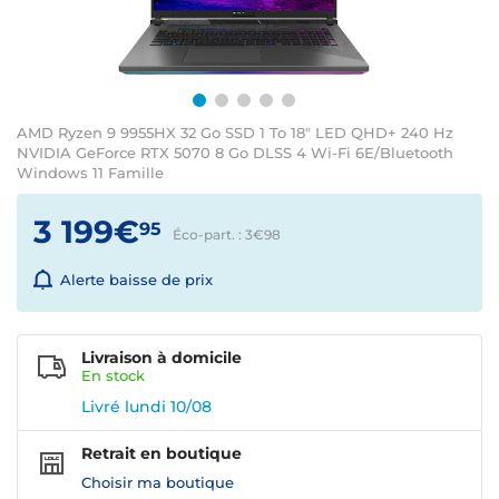
AMD Ryzen 9 9955HX 32 Go SSD 1 To 18" LED QHD+ 240 Hz
NVIDIA GeForce RTX 5070 8 Go DLSS 4 Wi-Fi 6E/Bluetooth
Windows 11 Famille
3 199€
95
Éco-part. : 3€
98
Alerte baisse de prix
Livraison à domicile
En
stock
Livré lundi 10/08
Retrait en boutique
Choisir ma boutique