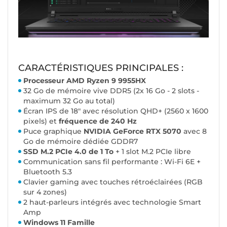
CARACTÉRISTIQUES PRINCIPALES :
Processeur AMD Ryzen 9 9955HX
32 Go de mémoire vive DDR5 (2x 16 Go - 2 slots -
maximum 32 Go au total)
Écran IPS de 18" avec résolution QHD+ (2560 x 1600
pixels) et
fréquence de 240 Hz
Puce graphique
NVIDIA GeForce RTX 5070
avec 8
Go de mémoire dédiée GDDR7
SSD M.2 PCIe 4.0 de 1 To
+ 1 slot M.2 PCIe libre
Communication sans fil performante : Wi-Fi 6E +
Bluetooth 5.3
Clavier gaming avec touches rétroéclairées (RGB
sur 4 zones)
2 haut-parleurs intégrés avec technologie Smart
Amp
Windows 11 Famille