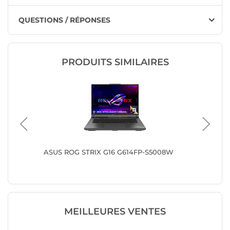
QUESTIONS / RÉPONSES
PRODUITS SIMILAIRES
HN18-72-
ASUS ROG STRIX G16 G614FP-S5008W
ASUS RO
MEILLEURES VENTES