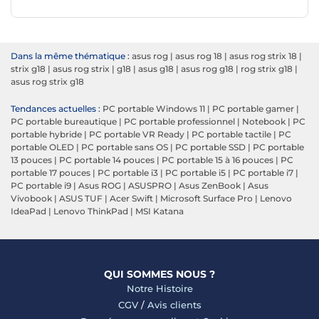
Dans la même thématique :
asus rog
|
asus rog 18
|
asus rog strix 18
|
strix g18
|
asus rog strix
|
g18
|
asus g18
|
asus rog g18
|
rog strix g18
|
asus rog strix g18
Tendances actuelles :
PC portable Windows 11
|
PC portable gamer
|
PC portable bureautique
|
PC portable professionnel
|
Notebook
|
PC
portable hybride
|
PC portable VR Ready
|
PC portable tactile
|
PC
portable OLED
|
PC portable sans OS
|
PC portable SSD
|
PC portable
13 pouces
|
PC portable 14 pouces
|
PC portable 15 à 16 pouces
|
PC
portable 17 pouces
|
PC portable i3
|
PC portable i5
|
PC portable i7
|
PC portable i9
|
Asus ROG
|
ASUSPRO
|
Asus ZenBook
|
Asus
Vivobook
|
ASUS TUF
|
Acer Swift
|
Microsoft Surface Pro
|
Lenovo
IdeaPad
|
Lenovo ThinkPad
|
MSI Katana
QUI SOMMES NOUS ?
Notre Histoire
CGV
/
Avis clients