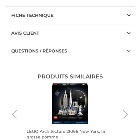
FICHE TECHNIQUE
AVIS CLIENT
QUESTIONS / RÉPONSES
PRODUITS SIMILAIRES
Bord de
LEGO Architecture 21066 New York, la
LEGO Ar
grosse pomme
d'Himej