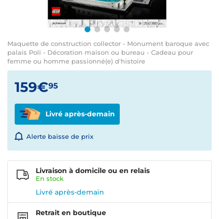
Maquette de construction collector - Monument baroque avec
palais Poli - Décoration maison ou bureau - Cadeau pour
femme ou homme passionné(e) d'histoire
159€
95
Livré après-demain
Alerte baisse de prix
Livraison à domicile ou en relais
En
stock
Livré après-demain
Retrait en boutique