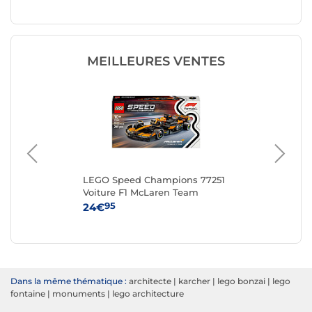
MEILLEURES VENTES
,
LEGO Speed Champions 77251
LE
s
Voiture F1 McLaren Team
MCL38
95
24€
54
Dans la même thématique :
architecte
|
karcher
|
lego bonzai
|
lego
fontaine
|
monuments
|
lego architecture