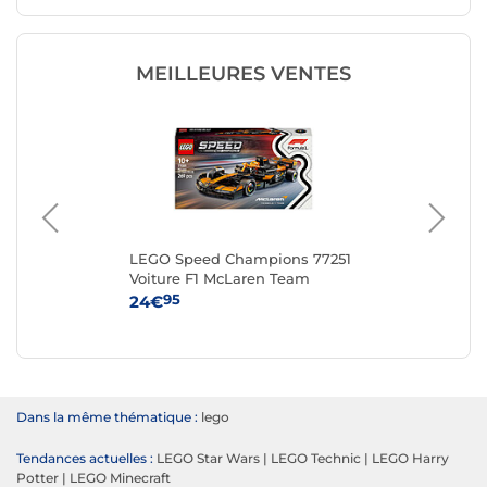
MEILLEURES VENTES
LEGO Speed Champions 77251
LE
Voiture F1 McLaren Team
MCL38
95
24€
54
Dans la même thématique :
lego
Tendances actuelles :
LEGO Star Wars
|
LEGO Technic
|
LEGO Harry
Potter
|
LEGO Minecraft