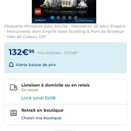
Maquette Miniature pour Adulte - Décoration 3D pour Étagère
- Monuments dont Empire State Building & Pont de Brooklyn
- Idée de Cadeau DIY
132€
95
Prix antérieur : 132€95
*
Alerte baisse de prix
Livraison à domicile ou en relais
En
stock
Livré lundi 10/08
Retrait en boutique
Choisir ma boutique