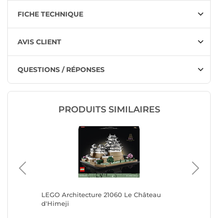
FICHE TECHNIQUE
AVIS CLIENT
QUESTIONS / RÉPONSES
PRODUITS SIMILAIRES
Bord de
LEGO Architecture 21060 Le Château
LEGO Arc
d'Himeji
l'Amour