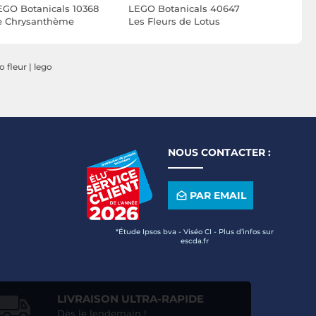
EGO Botanicals 10368
LEGO Botanicals 40647
LEGO Bota
e Chrysanthème
Les Fleurs de Lotus
Bouquet d
o fleur
|
lego
NOUS CONTACTER :
PAR EMAIL
*Étude Ipsos bva - Viséo CI - Plus d’infos sur
escda.fr
LIVRAISON ULTRA-RAPIDE
Dès le lendemain !