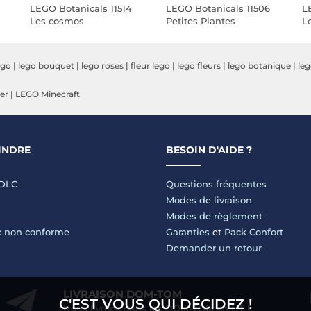
LEGO Botanicals 11514
LEGO Botanicals 11506
L
Les cosmos
Petites Plantes
L
Dansantes
ego
|
lego bouquet
|
lego roses
|
fleur lego
|
lego fleurs
|
lego botanique
|
leg
er
|
LEGO Minecraft
INDRE
BESOIN D'AIDE ?
LDLC
Questions fréquentes
Modes de livraison
Modes de règlement
 : non conforme
Garanties
et
Pack Confort
Demander un retour
LIVRAISON DOM-TOM
C'EST VOUS QUI DÉCIDEZ !
Nous livrons dans les DOM-TOM en HT !