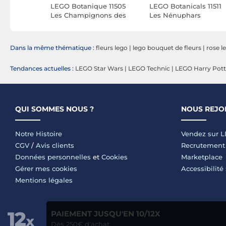
ue 10348
LEGO Botanique 11505
LEGO Botanicals 11511
le Rouge
Les Champignons des
Les Nénuphars
Bois
Dans la même thématique :
fleurs lego
|
lego bouquet de fleurs
|
rose l
Tendances actuelles :
LEGO Star Wars
|
LEGO Technic
|
LEGO Harry Pott
QUI SOMMES NOUS ?
NOUS REJO
Notre Histoire
Vendez sur 
CGV
/
Avis clients
Recrutement
Données personnelles
et
Cookies
Marketplace
Gérer mes cookies
Accessibilité
Mentions légales
PAIEMENT JUSQU'EN 10/12X
Dès 250€ d'achat.