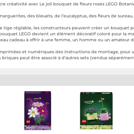
 votre créativité avec Le joli bouquet de fleurs roses LEGO Botan
s marguerites, des bleuets, de l’eucalyptus, des fleurs de sure
tige réglable, les constructeurs peuvent créer un bouquet p
e bouquet LEGO devient un élément décoratif coloré pour la ma
beau cadeau à offrir à une femme, un homme ou un amateur de f
s imprimées et numériques des instructions de montage, pour
 en briques peut être associé à d’autres sets (vendus séparéme