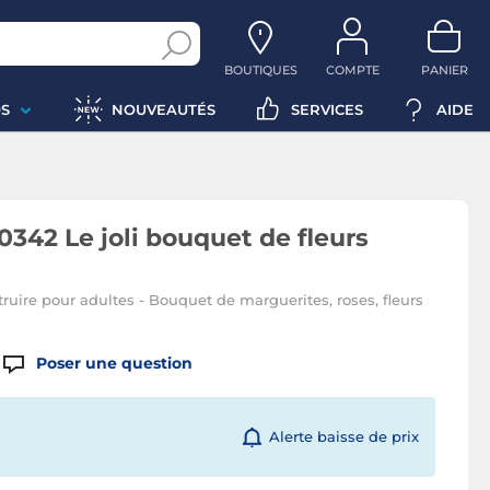
BOUTIQUES
COMPTE
PANIER
S
NOUVEAUTÉS
SERVICES
AIDE
342 Le joli bouquet de fleurs
struire pour adultes - Bouquet de marguerites, roses, fleurs
Poser une question
Alerte baisse de prix