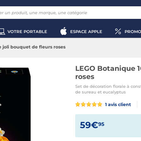
VOTRE PORTABLE
ESPACE APPLE
PROMO
joli bouquet de fleurs roses
LEGO Botanique 10
roses
Set de décoration florale à con
de sureau et eucalyptus
1 avis client
59€
95