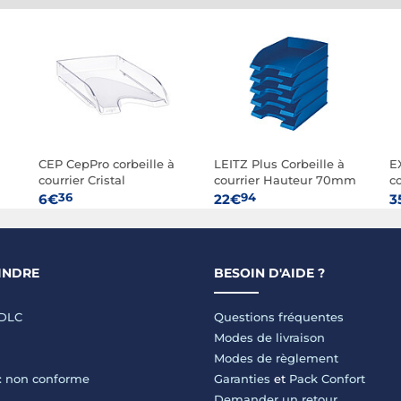
CEP CepPro corbeille à
LEITZ Plus Corbeille à
E
courrier Cristal
courrier Hauteur 70mm
co
Bleu x 5
-
36
94
6€
22€
3
INDRE
BESOIN D'AIDE ?
LDLC
Questions fréquentes
Modes de livraison
Modes de règlement
 : non conforme
Garanties
et
Pack Confort
Demander un retour