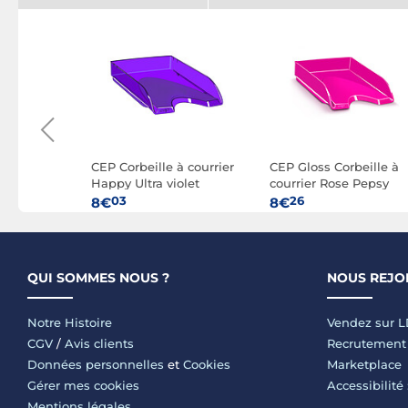
rbeille à
CEP Corbeille à courrier
CEP Gloss Corbeille à
O MIDI,
Happy Ultra violet
courrier Rose Pepsy
e
03
26
8€
8€
QUI SOMMES NOUS ?
NOUS REJO
Notre Histoire
Vendez sur 
CGV
/
Avis clients
Recrutement
Données personnelles
et
Cookies
Marketplace
Gérer mes cookies
Accessibilité
Mentions légales