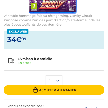
Véritable hommage fait au rétrogaming, Gravity Circuit
s'impose comme l'un des jeux d'action/plate-forme indé les
plus époustouflants de ces dernière
EXCLU WEB
34€
99
Livraison à domicile
En
stock
1
AJOUTER AU PANIER
Vendu et expédié par :