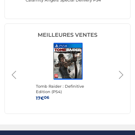
Calamity Angels Special Delivery PS4
Xeno Cri
MEILLEURES VENTES
Tomb Raider : Definitive
Th
Edition (PS4)
(PS
06
17€
49