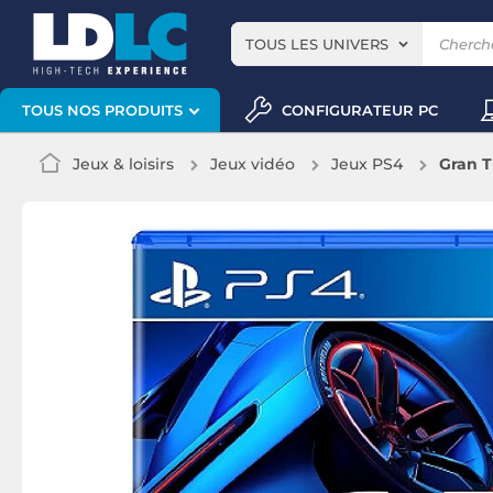
TOUS LES UNIVERS
CONFIGURATEUR PC
TOUS NOS PRODUITS
Jeux & loisirs
Jeux vidéo
Jeux PS4
Gran T