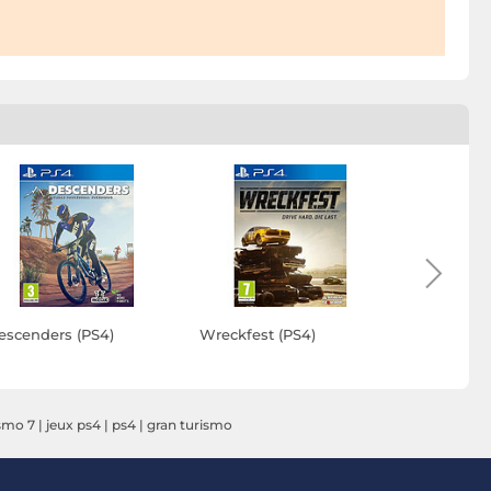
escenders (PS4)
Wreckfest (PS4)
The Quarr
ismo 7
|
jeux ps4
|
ps4
|
gran turismo