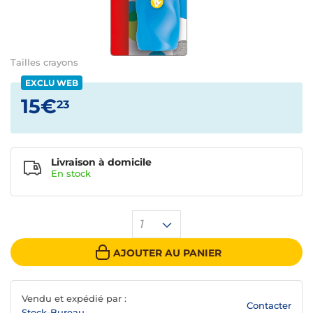
Tailles crayons
EXCLU WEB
15€
23
Livraison à domicile
En
stock
1
AJOUTER AU PANIER
Vendu et expédié par :
Contacter
Stock-Bureau