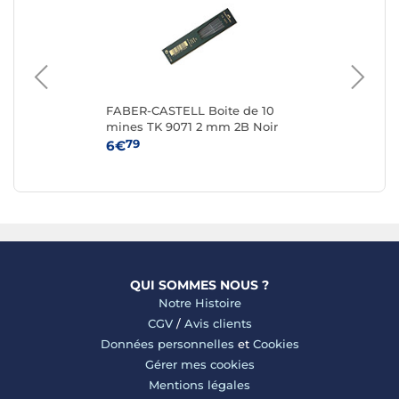
s
FABER-CASTELL Boite de 10
BI
mines TK 9071 2 mm 2B Noir
CR
foncé
m
79
6€
7€
QUI SOMMES NOUS ?
Notre Histoire
CGV
/
Avis clients
Données personnelles
et
Cookies
Gérer mes cookies
Mentions légales