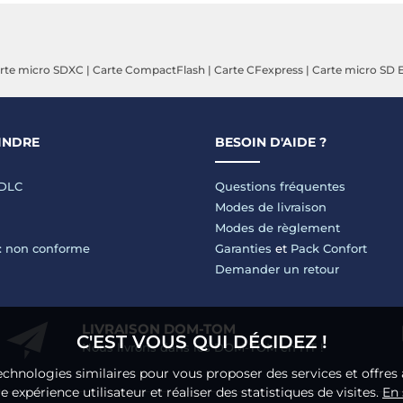
rte micro SDXC
|
Carte CompactFlash
|
Carte CFexpress
|
Carte micro SD 
INDRE
BESOIN D'AIDE ?
LDLC
Questions fréquentes
Modes de livraison
Modes de règlement
 : non conforme
Garanties
et
Pack Confort
Demander un retour
LIVRAISON DOM-TOM
C'EST VOUS QUI DÉCIDEZ !
Nous livrons dans les DOM-TOM en HT !
echnologies similaires pour vous proposer des services et offres 
 expérience utilisateur et réaliser des statistiques de visites.
En 