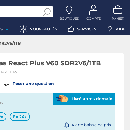
BOUTIQUES
COMPTE
PANIER
S
NOUVEAUTÉS
SERVICES
AIDE
DR2V6/1TB
as React Plus V60 SDR2V6/1TB
V60 1 To
Poser une question
Livré après-demain
05
2x
En 24x
Alerte baisse de prix
s