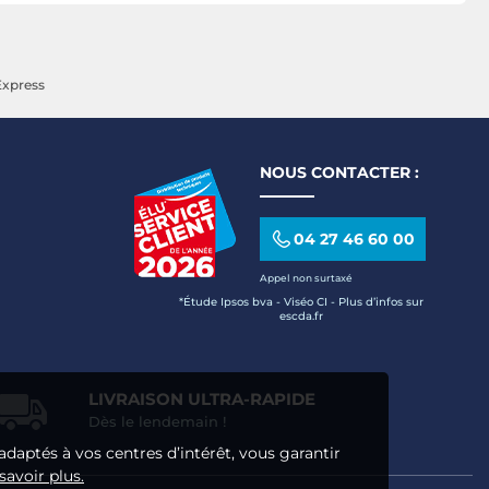
Express
NOUS CONTACTER :
04 27 46 60 00
Appel non surtaxé
*Étude Ipsos bva - Viséo CI - Plus d’infos sur
escda.fr
LIVRAISON ULTRA-RAPIDE
Dès le lendemain !
adaptés à vos centres d’intérêt, vous garantir
savoir plus.