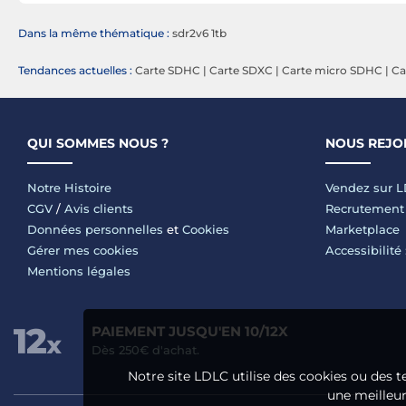
Dans la même thématique :
sdr2v6 1tb
Tendances actuelles :
Carte SDHC
|
Carte SDXC
|
Carte micro SDHC
|
Ca
QUI SOMMES NOUS ?
NOUS REJO
Notre Histoire
Vendez sur 
CGV
/
Avis clients
Recrutement
Données personnelles
et
Cookies
Marketplace
Gérer mes cookies
Accessibilité
Mentions légales
PAIEMENT JUSQU'EN 10/12X
Dès 250€ d'achat.
Notre site LDLC utilise des cookies ou des t
une meilleure