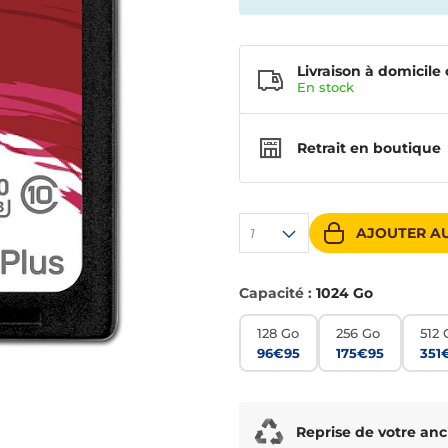
Livraison à domicile 
En
stock
Retrait en boutique
AJOUTER AU
1
Capacité :
1024 Go
128 Go
256 Go
512 
96€95
175€95
351
Reprise de votre anc