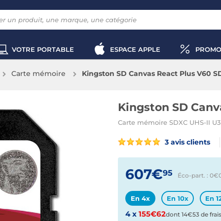
VOTRE PORTABLE
ESPACE APPLE
PROMO
Carte mémoire
Kingston SD Canvas React Plus V60 S
Kingston SD Canv
Carte mémoire SDXC UHS-II U3 
3 avis clients
607€
95
Éco-part. : 0€
En 4x
En 10x
En 1
4 x
155€62
dont 14€53 de frai