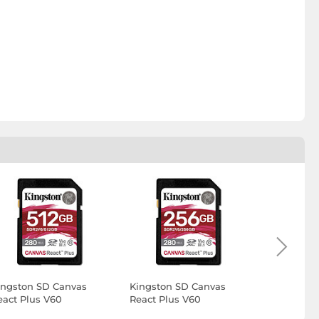
ingston SD Canvas
Kingston SD Canvas
Kingston 
eact Plus V60
React Plus V60
React Plu
DR2V6/512GB
SDR2V6/256GB
SDR2V6/1