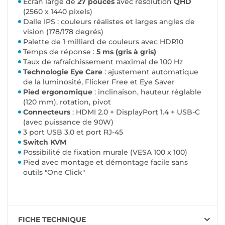
Écran large de
27 pouces
avec résolution
QHD
(2560 x 1440 pixels)
Dalle IPS
: couleurs réalistes et larges angles de
vision (178/178 degrés)
Palette de 1 milliard de couleurs avec HDR10
Temps de réponse :
5 ms (gris à gris)
Taux de rafraîchissement maximal de 100 Hz
Technologie Eye Care
: ajustement automatique
de la luminosité, Flicker Free et Eye Saver
Pied ergonomique
: inclinaison, hauteur réglable
(120 mm), rotation, pivot
Connecteurs
: HDMI 2.0 + DisplayPort 1.4 + USB-C
(avec puissance de 90W)
3 port USB 3.0 et port RJ-45
Switch KVM
Possibilité de fixation murale (VESA 100 x 100)
Pied avec montage et démontage facile sans
outils "One Click"
FICHE TECHNIQUE