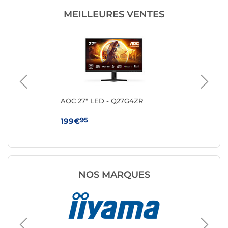
MEILLEURES VENTES
AOC 27" LED - Q27G4ZR
MS
95
199€
10
NOS MARQUES
Ecran P