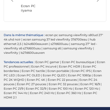
ASUS
Ecran PC
iiyama
Dans la même thématique :
ecran pc samsung viewfinity s80ud 27"
4k uhd noir
|
ecran samsung 37 led viewfinity 37d700eau
|
hub
ethernet 2,5
|
ls24d600eauxen
|
s27d600uau
|
samsung 27" led -
viewfinity s6 s27d600uau
|
samsung s6
|
samsung viewfinity
|
viewfinity
|
ls27d600uauxen
Tendances actuelles :
Ecran PC gamer
|
Ecran PC bureautique
|
Ecran
PC professionnel
|
Ecran PC incurvé
|
Ecran PC HDR
|
Ecran PC
borderless
|
Ecran PC tactile
|
Ecran portable
|
Ecran PC IPS
|
Ecran
PC LED
|
Ecran PC OLED
|
Ecran PC QLED
|
Ecran PC 1080p
|
Ecran
PC 2K WQHD
|
Ecran PC 4K
|
Écran PC 22 pouces
|
Ecran PC 24
pouces
|
Écran PC 27 pouces
|
Ecran PC 32 pouces
|
Ecran PC 16/9
|
Ecran PC 21/9
|
Ecran PC 32/9
|
Ecran PC 100 Hz
|
Ecran PC 120 Hz
|
Ecran PC 144 Hz
|
Ecran PC 240 Hz
|
Ecran PC 360 Hz
|
Ecran PC
HDMI 2.1