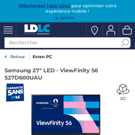
Téléchargez l'app LDLC
pour optimiser votre
expérience mobile !
FERMER
Retour
Ecran PC
Samsung 27" LED - ViewFinity S6
S27D600UAU
3D