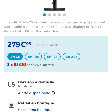
Ecran PC 2.5K - 2560 x 1440 pixels - 5 ms (gris à gris) - Format
16/9 - Dalle IPS - HDR10 - 100 Hz - HDMI/DisplayPort/USB-C -
Pivot - Hub USB - Ethernet - Noir
279€
95
Éco-part. : 4€
70
En 3x
En 10x
En 12x
En 24x
3 x
95€98
dont 7€99 de frais
Livraison à domicile
Rupture
Alerte disponibilité
Retrait en boutique
Choisir ma boutique