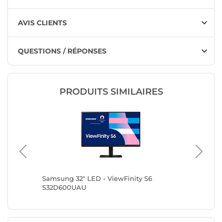
AVIS CLIENTS
QUESTIONS / RÉPONSES
PRODUITS SIMILAIRES
P24Q-40
Samsung 32" LED - ViewFinity S6
Lenovo 
S32D600UAU