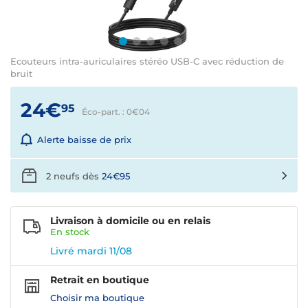
Ecouteurs intra-auriculaires stéréo USB-C avec réduction de
bruit
24€
95
Éco-part. : 0€
04
Alerte baisse de prix
2 neufs dès
24€95
Livraison à domicile ou en relais
En
stock
Livré mardi 11/08
Retrait en boutique
Choisir ma boutique