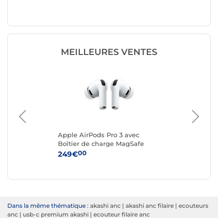
MEILLEURES VENTES
Apple AirPods Pro 3 avec
Ap
Boîtier de charge MagSafe
Réd
(USB-C)
00
249€
19
Dans la même thématique :
akashi anc
|
akashi anc filaire
|
ecouteurs
anc
|
usb-c premium akashi
|
ecouteur filaire anc