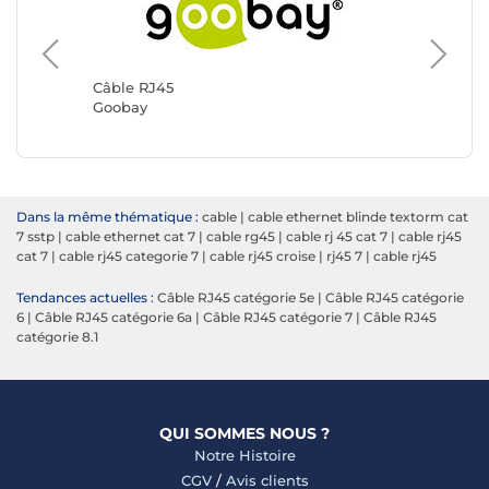
Câble R
Génériq
Câble RJ45
Goobay
Dans la même thématique :
cable
|
cable ethernet blinde textorm cat
7 sstp
|
cable ethernet cat 7
|
cable rg45
|
cable rj 45 cat 7
|
cable rj45
cat 7
|
cable rj45 categorie 7
|
cable rj45 croise
|
rj45 7
|
cable rj45
Tendances actuelles :
Câble RJ45 catégorie 5e
|
Câble RJ45 catégorie
6
|
Câble RJ45 catégorie 6a
|
Câble RJ45 catégorie 7
|
Câble RJ45
catégorie 8.1
QUI SOMMES NOUS ?
Notre Histoire
CGV
/
Avis clients