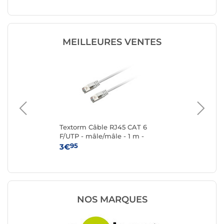
MEILLEURES VENTES
T
Textorm Câble RJ45 CAT 6
Te
-
F/UTP - mâle/mâle - 1 m -
F/U
Blanc
95
3€
4
NOS MARQUES