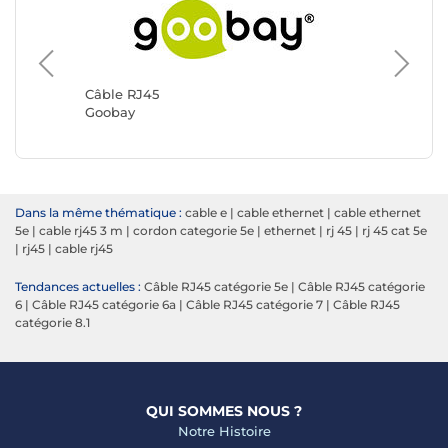
Câble R
Génériq
Câble RJ45
Goobay
Dans la même thématique :
cable e
|
cable ethernet
|
cable ethernet
5e
|
cable rj45 3 m
|
cordon categorie 5e
|
ethernet
|
rj 45
|
rj 45 cat 5e
|
rj45
|
cable rj45
Tendances actuelles :
Câble RJ45 catégorie 5e
|
Câble RJ45 catégorie
6
|
Câble RJ45 catégorie 6a
|
Câble RJ45 catégorie 7
|
Câble RJ45
catégorie 8.1
QUI SOMMES NOUS ?
Notre Histoire