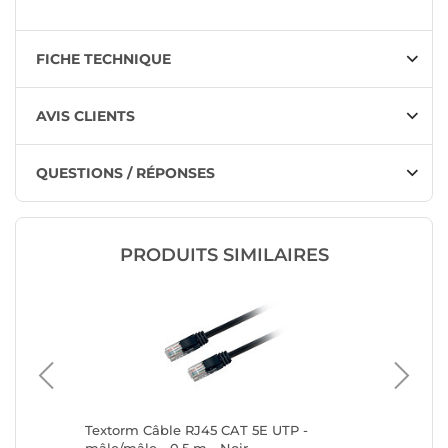
FICHE TECHNIQUE
AVIS CLIENTS
QUESTIONS / RÉPONSES
PRODUITS SIMILAIRES
/UTP 10
Textorm Câble RJ45 CAT 5E UTP -
Textorm