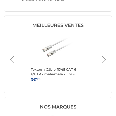
mâle/mâle - 0.5 m - Noir
mâle/mâl
MEILLEURES VENTES
P 2
Textorm Câble RJ45 CAT 6
Te
F/UTP - mâle/mâle - 1 m -
F/U
Blanc
95
3€
4
NOS MARQUES