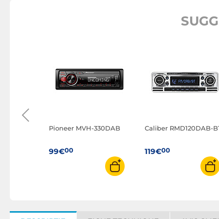
SUGG
807DAB
Pioneer MVH-330DAB
Caliber RMD120DAB-B
00
00
99€
119€