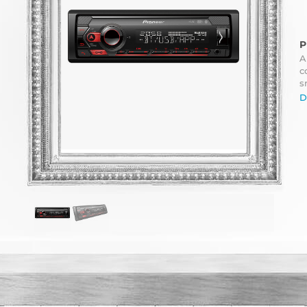
P
A
c
s
D