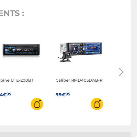
NTS :
Caliber 
90
139€
lpine UTE-200BT
Caliber RMD405DAB-R
95
95
14€
99€