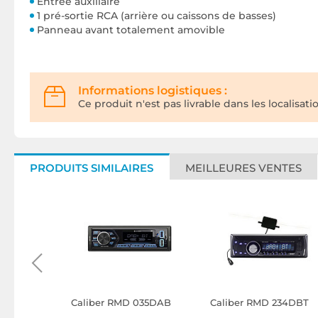
Entrée auxiliaire
1 pré-sortie RCA (arrière ou caissons de basses)
Panneau avant totalement amovible
Informations logistiques :
Ce produit n'est pas livrable dans les localisati
PRODUITS SIMILAIRES
MEILLEURES VENTES
-330DAB
Caliber RMD 035DAB
Caliber RMD 234DBT