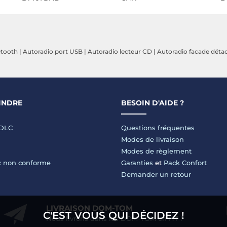
etooth
|
Autoradio port USB
|
Autoradio lecteur CD
|
Autoradio facade déta
INDRE
BESOIN D'AIDE ?
LDLC
Questions fréquentes
Modes de livraison
Modes de règlement
 : non conforme
Garanties
et
Pack Confort
Demander un retour
LIVRAISON DOM-TOM
C'EST VOUS QUI DÉCIDEZ !
Nous livrons dans les DOM-TOM en HT !