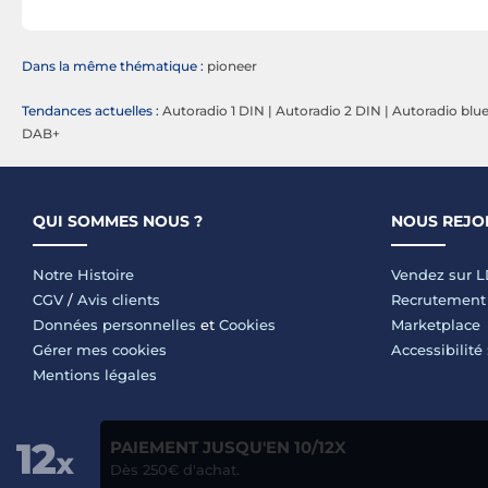
Dans la même thématique :
pioneer
Tendances actuelles :
Autoradio 1 DIN
|
Autoradio 2 DIN
|
Autoradio blu
DAB+
QUI SOMMES NOUS ?
NOUS REJO
Notre Histoire
Vendez sur 
CGV
/
Avis clients
Recrutement
Données personnelles
et
Cookies
Marketplace
Gérer mes cookies
Accessibilité
Mentions légales
PAIEMENT JUSQU'EN 10/12X
Dès 250€ d'achat.