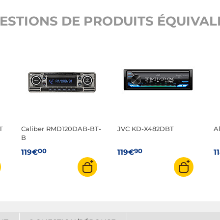
ESTIONS DE PRODUITS ÉQUIVALE
T
Caliber RMD120DAB-BT-
JVC KD-X482DBT
A
B
00
90
119€
119€
1