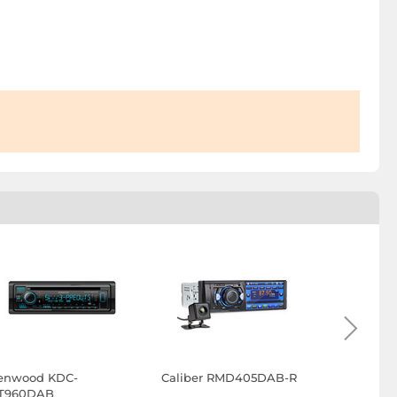
enwood KDC-
Caliber RMD405DAB-R
Caliber 
T960DAB