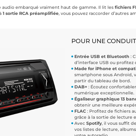
audio embarqué vraiment haut de gamme. Il lit les
fichiers 
 à
1 sortie RCA préamplifiée
, vous pouvez raccorder d’autres am
POUR UNE CONDUITE
Entrée USB et Bluetooth
: 
d’interface USB ou profitez 
Made for iPhone et compat
smartphone sous Android, v
partir du tableau de bord.
DAB+
: Écoutez confortable
numérique exceptionnelle.
Égaliseur graphique 13 ban
obtenir une meilleure expér
FLAC
: Profitez de fichiers
grâce à la sortie de lecture 
Avec
Spotify
, il vous suffi
vos listes de lecture, album
votre autoradio.