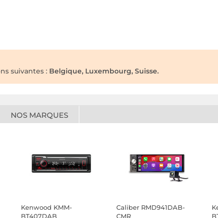
ons suivantes :
Belgique, Luxembourg, Suisse.
NOS MARQUES
Kenwood KMM-
Caliber RMD941DAB-
K
BT407DAB
CMR
B