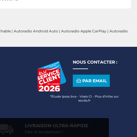
chable
|
Autoradio Android Auto
|
Autoradio Apple CarPlay
|
Autoradio
NOUS CONTACTER :
PAR EMAIL
*Étude Ipsos bva - Viséo CI - Plus d’infos sur
escda.fr
LIVRAISON ULTRA-RAPIDE
Dès le lendemain !